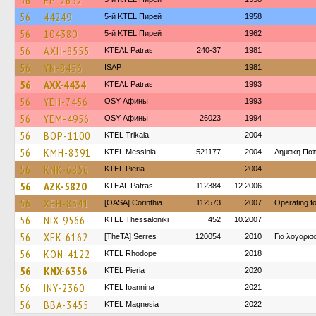
56
EP-2652
56
44249
5-й KTEL Пирей
1958
56
104380
5-й KTEL Пирей
1962
56
AXH-8555
KTEAL Patras
240-37
1981
56
YN-8456
ISAP
1981
56
AXX-4434
KTEAL Patras
1993
56
YEH-7456
OSY Афины
1993
56
YEM-4956
OSY Афины
26023
1994
56
BOP-1100
ΚΤΕL Τrikala
2004
56
KMH-8391
KTEL Messinia
521177
2004
Δημακη Πα
56
KNK-6856
KTEL Pieria
2004
56
AZK-5820
KTEAL Patras
112384
12.2006
56
XEH-8341
[OASA] Corinthia
112573
2007
Operating 
56
NIX-9566
KTEL Thessaloniki
452
10.2007
56
XEK-6162
[TheTA] Serres
120054
2010
Για λογαρι
56
KON-4122
KTEL Rhodope
2018
56
KNX-6356
KTEL Pieria
2020
56
INY-2360
KTEL Ioannina
2021
56
BBA-3455
ΚΤΕL Magnesia
2022