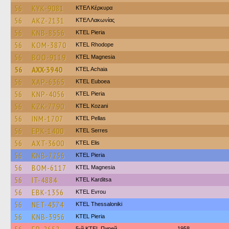
56
KYK-9081
ΚΤΕΛ Κέρκυρα
56
AKZ-2131
ΚΤΕΛ Λακωνίας
56
KNB-8556
KTEL Pieria
56
KOM-3870
KTEL Rhodope
56
BOO-9119
ΚΤΕL Magnesia
56
AXX-3940
KTEL Achaia
56
XAP-6365
ΚΤΕL Euboea
56
KNP-4056
KTEL Pieria
56
KZK-7790
ΚΤΕL Kozani
56
INM-1707
KTEL Pellas
56
EPK-1400
KTEL Serres
56
AXT-3600
KTEL Elis
56
KNB-7256
KTEL Pieria
56
BOM-6117
ΚΤΕL Magnesia
56
IT-4884
ΚΤΕL Karditsa
56
EBK-1356
KTEL Evrou
56
NET-4374
KTEL Thessaloniki
56
KNB-3956
KTEL Pieria
5-й KTEL Пирей
1958