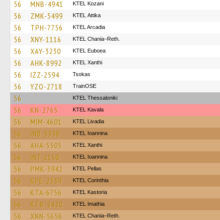
56
MNB-4941
ΚΤΕL Kozani
56
ZMK-5499
KΤΕL Αttika
56
TPH-7756
KTEL Arcadia
56
XNY-1116
KTEL Chania–Reth.
56
XAY-3230
ΚΤΕL Euboea
56
AHK-8992
KTEL Xanthi
56
IZZ-2594
Tsokas
56
YZO-2718
TrainΟSE
56
KTEL Thessaloniki
56
KN-2765
KTEL Kavala
56
MIM-4601
KTEL Livadia
56
INB-5338
KTEL Ioannina
56
AHA-5505
KTEL Xanthi
56
INT-2150
KTEL Ioannina
56
PMK-3942
KTEL Pellas
56
KPE-2539
KTEL Corinthia
56
KTA-6756
KTEL Kastoria
56
KTB-2420
KTEL Imathia
56
XNN-5656
KTEL Chania–Reth.