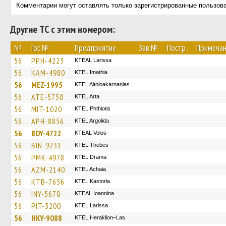
Комментарии могут оставлять только зарегистрированные пользов
Другие ТС с этим номером:
№
Гос.№
Предприятие
Зав.№
Постр.
Примеча
56
PPH-4223
KTEAL Larissa
56
KAM-4980
KTEL Imathia
56
MEZ-1995
KTEL Aitoloakarnanias
56
ATE-5750
KTEL Arta
56
MIT-1020
ΚΤΕL Phthiotis
56
APH-8856
KTEL Argolida
56
BOY-4722
KTEAL Volos
56
BIN-9231
KTEL Thebes
56
PMK-4978
KTEL Drama
56
AZM-2140
KTEL Achaia
56
KTB-7656
KTEL Kastoria
56
INY-5670
KTEAL Ioannina
56
PIT-3200
KTEL Larissa
56
HKY-9088
KTEL Heraklion–Las.