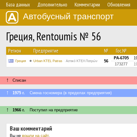
База данных
Дополнительно
Комментарии
Обновления
Автобусный транспорт
Греция, Rentoumis № 56
Регион
Предприятие
№
Гос.№
PA-6705
1
56
Греция
Urban KTEL Patras
Αστικό ΚΤΕΛ Πατρών
173277
1
↑
Списан
↑
1975 г.
Смена госномера (в пределах предприятия)
↑
1966 г.
Поступил на предприятие
Ваш комментарий
Вы не
вошли на сайт
.