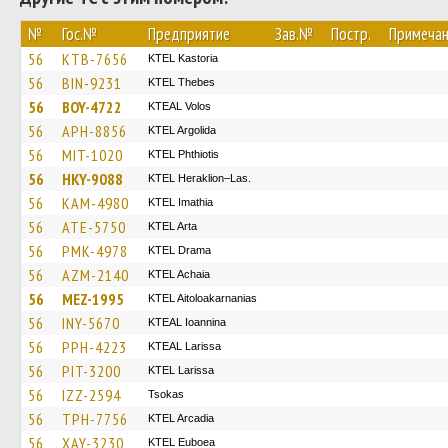
№
Гос.№
Предприятие
Зав.№
Постр.
Примеча
56
KTB-7656
KTEL Kastoria
56
BIN-9231
KTEL Thebes
56
BOY-4722
KTEAL Volos
56
APH-8856
KTEL Argolida
56
MIT-1020
ΚΤΕL Phthiotis
56
HKY-9088
KTEL Heraklion–Las.
56
KAM-4980
KTEL Imathia
56
ATE-5750
KTEL Arta
56
PMK-4978
KTEL Drama
56
AZM-2140
KTEL Achaia
56
MEZ-1995
KTEL Aitoloakarnanias
56
INY-5670
KTEAL Ioannina
56
PPH-4223
KTEAL Larissa
56
PIT-3200
KTEL Larissa
56
IZZ-2594
Tsokas
56
TPH-7756
KTEL Arcadia
56
XAY-3230
ΚΤΕL Euboea