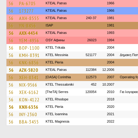
56
PA-6705
KTEAL Patras
1966
56
173277
KTEAL Patras
1966
56
AXH-8555
KTEAL Patras
240-37
1981
56
YN-8456
ISAP
1981
56
AXX-4434
KTEAL Patras
1993
56
YEM-4956
OSY Афины
26023
1994
56
BOP-1100
ΚΤΕL Τrikala
2004
56
KMH-8391
KTEL Messinia
521177
2004
Δημακη Πα
56
KNK-6856
KTEL Pieria
2004
56
AZK-5820
KTEAL Patras
112384
12.2006
56
XEH-8341
[OASA] Corinthia
112573
2007
Operating 
56
NIX-9566
KTEL Thessaloniki
452
10.2007
56
XEK-6162
[TheTA] Serres
120054
2010
Για λογαρι
56
KON-4122
KTEL Rhodope
2018
56
KNX-6356
KTEL Pieria
2020
56
INY-2360
KTEL Ioannina
2021
56
BBA-3455
ΚΤΕL Magnesia
2022