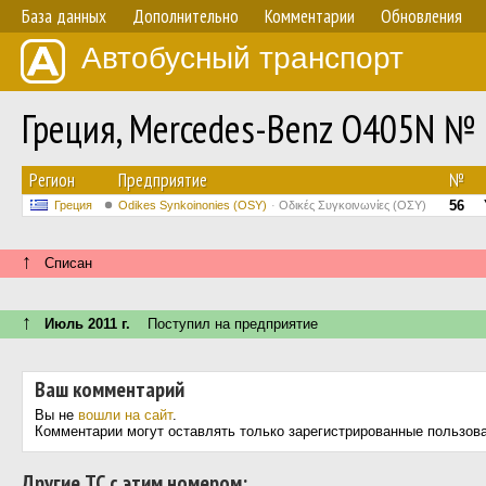
База данных
Дополнительно
Комментарии
Обновления
Автобусный транспорт
Греция, Mercedes-Benz O405N №
Регион
Предприятие
№
56
Греция
Odikes Synkoinonies (OSY)
Οδικές Συγκοινωνίες (ΟΣΥ)
↑
Списан
↑
Июль 2011 г.
Поступил на предприятие
Ваш комментарий
Вы не
вошли на сайт
.
Комментарии могут оставлять только зарегистрированные пользов
Другие ТС с этим номером: