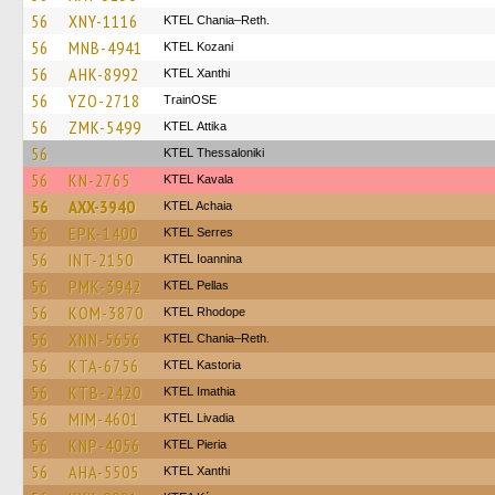
56
XNY-1116
KTEL Chania–Reth.
56
MNB-4941
ΚΤΕL Kozani
56
AHK-8992
KTEL Xanthi
56
YZO-2718
TrainΟSE
56
ZMK-5499
KΤΕL Αttika
56
KTEL Thessaloniki
56
KN-2765
KTEL Kavala
56
AXX-3940
KTEL Achaia
56
EPK-1400
KTEL Serres
56
INT-2150
KTEL Ioannina
56
PMK-3942
KTEL Pellas
56
KOM-3870
KTEL Rhodope
56
XNN-5656
KTEL Chania–Reth.
56
KTA-6756
KTEL Kastoria
56
KTB-2420
KTEL Imathia
56
MIM-4601
KTEL Livadia
56
KNP-4056
KTEL Pieria
56
AHA-5505
KTEL Xanthi