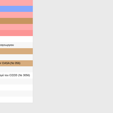
παγεωργιου
for OASA (№ 056)
ασμό του ΟΣΕΘ (№ 3056)