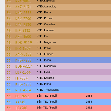
56
KYK-9081
ΚΤΕΛ Κέρκυρα
56
AKZ-2131
ΚΤΕΛ Λακωνίας
56
KNB-8556
KTEL Pieria
56
KZK-7790
ΚΤΕL Kozani
56
KPE-2539
KTEL Corinthia
56
INB-5338
KTEL Ioannina
56
AXT-3600
KTEL Elis
56
BOO-9119
ΚΤΕL Magnesia
56
INM-1707
KTEL Pellas
56
XAP-6365
ΚΤΕL Euboea
56
KNB-7256
KTEL Pieria
56
BOM-6117
ΚΤΕL Magnesia
56
EBK-1356
KTEL Evrou
56
IT-4884
ΚΤΕL Karditsa
56
KNB-3956
KTEL Pieria
56
NET-4374
KTEL Thessaloniki
56
EP-2652
5-й KTEL Пирей
1958
56
44249
5-й KTEL Пирей
1958
56
104380
5-й KTEL Пирей
1962