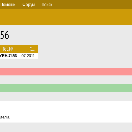
Помощь
Форум
Поиск
 56
Гос.№
С...
YEH-7456
07.2011
атели.