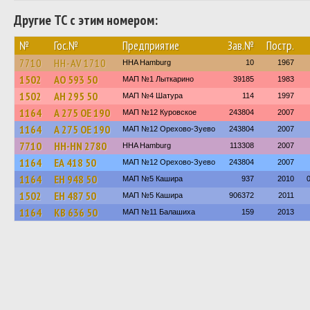
Другие ТС с этим номером:
№
Гос.№
Предприятие
Зав.№
Постр.
7710
HH-AV 1710
HHA Hamburg
10
1967
1502
АО 593 50
МАП №1 Лыткарино
39185
1983
1502
АН 295 50
МАП №4 Шатура
114
1997
1164
А 275 ОЕ 190
МАП №12 Куровское
243804
2007
1164
А 275 ОЕ 190
МАП №12 Орехово-Зуево
243804
2007
7710
HH-HN 2780
HHA Hamburg
113308
2007
1164
ЕА 418 50
МАП №12 Орехово-Зуево
243804
2007
1164
ЕН 948 50
МАП №5 Кашира
937
2010
1502
ЕН 487 50
МАП №5 Кашира
906372
2011
1164
КВ 636 50
МАП №11 Балашиха
159
2013