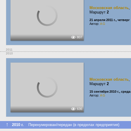
Московская область
,
Маршрут
2
21 апреля 2011 г., четверг
Автор:
A G
807
2011
2010
Московская область
,
Маршрут
2
15 сентября 2010 г., среда
Автор:
A G
636
↑
2010 г.
Перенумерован/передан (в пределах предприятия)