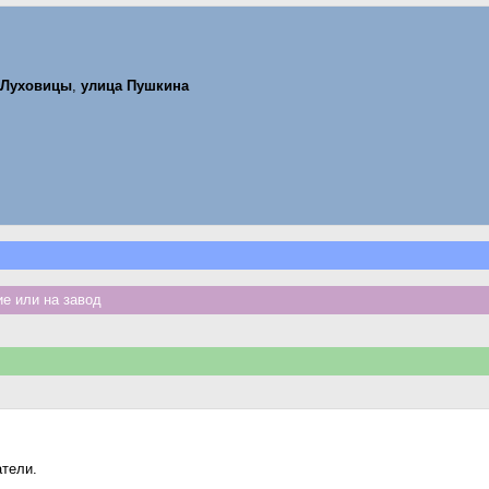
Луховицы
,
улица Пушкина
е или на завод
атели.