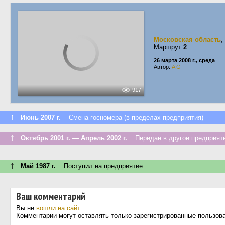
Московская область
,
Маршрут
2
26 марта 2008 г., среда
Автор:
A G
917
↑
Июнь 2007 г.
Смена госномера (в пределах предприятия)
↑
Октябрь 2001 г. — Апрель 2002 г.
Передан в другое предприяти
↑
Май 1987 г.
Поступил на предприятие
Ваш комментарий
Вы не
вошли на сайт
.
Комментарии могут оставлять только зарегистрированные пользов