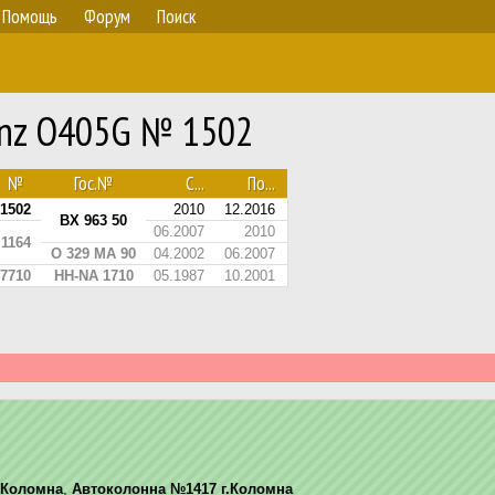
Помощь
Форум
Поиск
Benz O405G № 1502
№
Гос.№
С...
По...
1502
2010
12.2016
ВХ 963 50
06.2007
2010
1164
О 329 МА 90
04.2002
06.2007
7710
HH-NA 1710
05.1987
10.2001
Коломна
,
Автоколонна №1417 г.Коломна