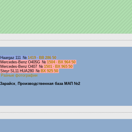
Haargaz 111
№
1419 · ВВ 286 50
Mercedes-Benz O405G
№
1504 · ВХ 964 50
Mercedes-Benz O407
№
1501 · ВХ 965 50
Steyr SL11 HUA280
№
ВХ 925 50
—
Разные фотографии
Зарайск
,
Производственная база МАП №2