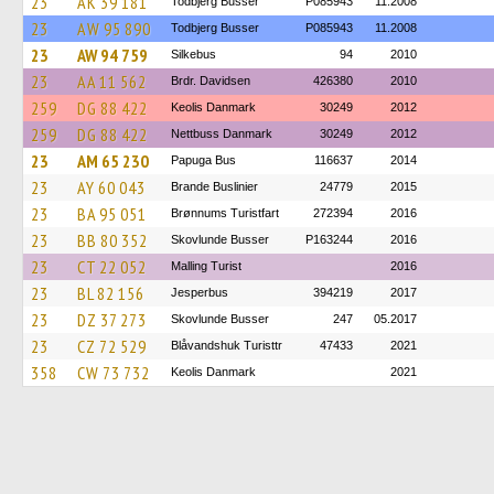
23
AK 39 181
Todbjerg Busser
P085943
11.2008
23
AW 95 890
Todbjerg Busser
P085943
11.2008
23
AW 94 759
Silkebus
94
2010
23
AA 11 562
Brdr. Davidsen
426380
2010
259
DG 88 422
Keolis Danmark
30249
2012
259
DG 88 422
Nettbuss Danmark
30249
2012
23
AM 65 230
Papuga Bus
116637
2014
23
AY 60 043
Brande Buslinier
24779
2015
23
BA 95 051
Brønnums Turistfart
272394
2016
23
BB 80 352
Skovlunde Busser
P163244
2016
23
CT 22 052
Malling Turist
2016
23
BL 82 156
Jesperbus
394219
2017
23
DZ 37 273
Skovlunde Busser
247
05.2017
23
CZ 72 529
Blåvandshuk Turisttr
47433
2021
358
CW 73 732
Keolis Danmark
2021