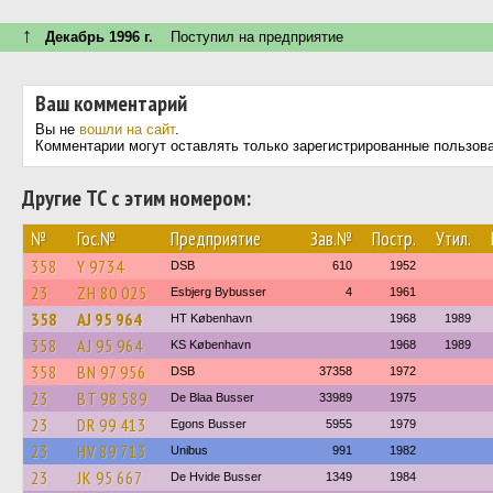
↑
Декабрь 1996 г.
Поступил на предприятие
Ваш комментарий
Вы не
вошли на сайт
.
Комментарии могут оставлять только зарегистрированные пользов
Другие ТС с этим номером:
№
Гос.№
Предприятие
Зав.№
Постр.
Утил.
358
Y 9734
DSB
610
1952
23
ZH 80 025
Esbjerg Bybusser
4
1961
358
AJ 95 964
HT København
1968
1989
358
AJ 95 964
KS København
1968
1989
358
BN 97 956
DSB
37358
1972
23
BT 98 589
De Blaa Busser
33989
1975
23
DR 99 413
Egons Busser
5955
1979
23
HV 89 713
Unibus
991
1982
23
JK 95 667
De Hvide Busser
1349
1984