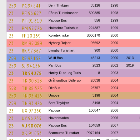
259
PC 97 841
Bent Thykjær
33126
1998
23
PE 96 627
Fårup Turistbusser
500385
1998
23
PT 91 619
Papuga Bus
556
1999
23
PM 97 726
Holstebro Turistbus
224387
1999
23
FF 10 259
Køretekniske
S000170
2000
23
RM 95 089
Nyborg Rejser
96692
2000
23
RK 97 367
Lyngby Turistfart
900
2000
259
RS 97 157
Wulff Bus
45213
2000
2013
259
SJ 94 136
Pan Bus
2823
2002
2019
23
TR 94 278
Hørby Rute- og Turis
8
2003
23
TK 90 313
Gråhundbus Ballerup
26838
2004
358
TB 88 523
DitoBus
26757
2004
259
TN 93 426
Umove
3198
2004
259
TN 93 426
Bent Thykjær
3198
2004
23
UX 97 260
Papuga
100847
2006
23
UY 96 255
Hovedstaden
2006
23
VU 90 076
Papuga Bus
104859
2007
23
XK 91 633
Brønnums Turistfart
P072164
2007