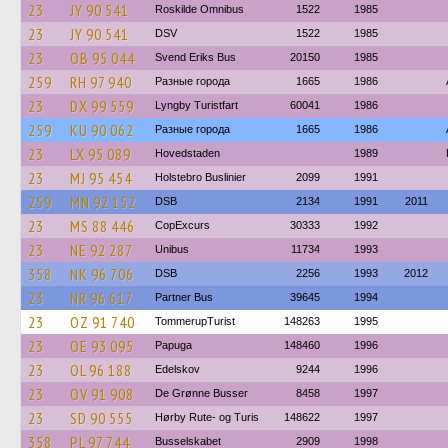
23
JY 90 541
Roskilde Omnibus
1522
1985
23
JY 90 541
DSV
1522
1985
23
OB 95 044
Svend Eriks Bus
20150
1985
259
RH 97 940
Разные города
1665
1986
23
DX 99 559
Lyngby Turistfart
60041
1986
259
KU 90 062
Разные города
1665
1986
23
LX 95 089
Hovedstaden
1989
23
MJ 95 454
Holstebro Buslinier
2099
1991
259
MN 92 152
DSB
2134
1991
2011
23
MS 88 446
CopExcurs
30333
1992
23
NE 92 287
Unibus
11734
1993
358
NK 96 706
DSB
2256
1993
2012
23
NR 96 617
Partner Bus
39645
1994
23
OZ 91 740
TommerupTurist
148263
1995
23
OE 93 095
Papuga
148460
1996
23
OL 96 188
Edelskov
9244
1996
23
OV 91 908
De Grønne Busser
8458
1997
23
SD 90 555
Hørby Rute- og Turis
148622
1997
358
PL 97 744
Busselskabet
2909
1998