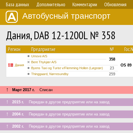
База данных
Дополнительно
Комментарии
Обновления
Автобусный транспорт
Дания, DAB 12-1200L № 358
Регион
Предприятие
№
Гос.
Umove A/S
358
Bent Thykjær A/S
OS 89 
Дания
23
Byens Taxi og Turist v/Flemming Hollen (Løgstør)
259
Thinggaard, Nørresundby
↑
Март 2017 г.
Списан
↑
2015 г.
Передан в другое предприятие или на завод
↑
2004 г.
Передан в другое предприятие или на завод
↑
2002 г.
Передан в другое предприятие или на завод