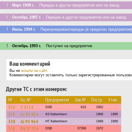
↑
Март 1999 г.
Передан в другое предприятие или на завод
↑
Октябрь 1997 г.
Передан в другое предприятие или на завод
↑
Июнь 1994 г.
Перенумерован/передан (в пределах предприятия)
↑
Октябрь 1993 г.
Поступил на предприятие
Ваш комментарий
Вы не
вошли на сайт
.
Комментарии могут оставлять только зарегистрированные пользов
Другие ТС с этим номером:
№
Гос.№
Предприятие
Зав.№
Постр.
Утил.
358
Y 9734
DSB
610
1952
358
AJ 95 964
KS København
1968
1989
358
AJ 95 964
HT København
1968
1989
358
BN 97 956
DSB
37358
1972