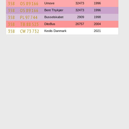
358
OS 89 166
Umove
32473
1996
358
OS 89 166
Bent Thykjær
32473
1996
358
PL 97 744
Busselskabet
2909
1998
358
TB 88 523
DitoBus
26757
2004
358
CW 73 732
Keolis Danmark
2021