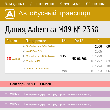
База данных
Дополнительно
Комментарии
Обновления
Автобусный транспорт
Дания, Aabenraa M89 № 2358
Регион
Предприятие
№
Гос.№
С...
2006
09
GoCollective A/S (Arriva)
2005
Wulff Bus A/S
2358
03.1999
GoCollective A/S (Arriva)
NK 96 706
Дания
10.1997
03
Combus AS
06.1994
10
Danske Statsbaner
358
10.1993
06
↑
Сентябрь 2009 г.
Списан
↑
2006 г.
Передан в другое предприятие или на завод
↑
2005 г.
Передан в другое предприятие или на завод