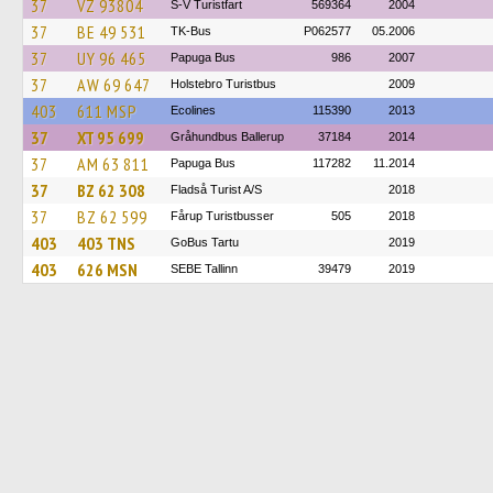
37
VZ 93804
S-V Turistfart
569364
2004
37
BE 49 531
TK-Bus
P062577
05.2006
37
UY 96 465
Papuga Bus
986
2007
37
AW 69 647
Holstebro Turistbus
2009
403
611 MSP
Ecolines
115390
2013
37
XT 95 699
Gråhundbus Ballerup
37184
2014
37
AM 63 811
Papuga Bus
117282
11.2014
37
BZ 62 308
Fladså Turist A/S
2018
37
BZ 62 599
Fårup Turistbusser
505
2018
403
403 TNS
GoBus Tartu
2019
403
626 MSN
SEBE Tallinn
39479
2019