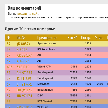
Ваш комментарий
Вы не
вошли на сайт
.
Комментарии могут оставлять только зарегистрированные пользов
Другие ТС с этим номером:
№
Гос.№
Предприятие
Зав.№
Постр.
Утил.
37
(K 8037)
Sporvejsmuseet
1929
37
K 8037
KS København
1929
37
AR 82 137
AB
1954
37
A 46037
AB
1954
403
518 DAC
Viljandi ATP
3463
1973
37
EM 97 283
Søndergaard
32723
1978
37
JS 91 239
Søndergaard
32723
1978
37
ET 91 651
Midtjylland
32684
1979
2000
37
HD 95 175
Birkerød Bus
686
1980
37
HN 97 174
DSV
45955
1981
37
KTA Ellested
37989
1984
37
KV 94 917
Wulff Bus
32609
1986