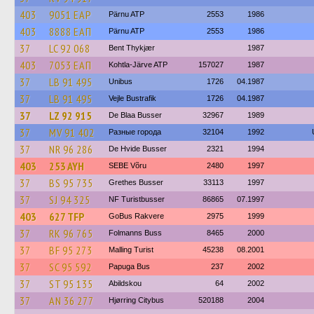
403
9051 ЕАР
Pärnu ATP
2553
1986
403
8888 ЕАП
Pärnu ATP
2553
1986
37
LC 92 068
Bent Thykjær
1987
403
7053 ЕАП
Kohtla-Järve ATP
157027
1987
37
LB 91 495
Unibus
1726
04.1987
37
LB 91 495
Vejle Bustrafik
1726
04.1987
37
LZ 92 915
De Blaa Busser
32967
1989
37
MV 91 402
Разные города
32104
1992
37
NR 96 286
De Hvide Busser
2321
1994
403
253 AYH
SEBE Võru
2480
1997
37
BS 95 735
Grethes Busser
33113
1997
37
SJ 94 325
NF Turistbusser
86865
07.1997
403
627 TFP
GoBus Rakvere
2975
1999
37
RK 96 765
Folmanns Buss
8465
2000
37
BF 95 273
Malling Turist
45238
08.2001
37
SC 95 592
Papuga Bus
237
2002
37
ST 95 135
Abildskou
64
2002
37
AN 36 277
Hjørring Citybus
520188
2004