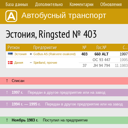
База данных
Дополнительно
Комментарии
Обновления
Автобусный транспорт
Эстония, Ringsted № 403
Регион
Предприятие
№
Гос.№
С...
403
660 ALT
1997
Эстония
GoBus AS (Rakvere osakond)
OC 93 447
1995
Дания
Sjælland, прочие
37
JH 94 794
11.1983
↑
Списан
↑
1997 г.
Передан в другое предприятие или на завод
↑
1994 г. — 1995 г.
Передан в другое предприятие или на завод
↑
Ноябрь 1983 г.
Поступил на предприятие