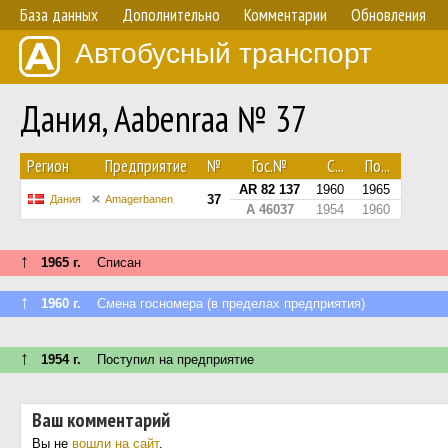
База данных
Дополнительно
Комментарии
Обновления
Автобусный транспорт
Дания, Aabenraa № 37
Регион
Предприятие
№
Гос.№
С...
По...
AR 82 137
1960
1965
37
Дания
Amagerbanen
A 46037
1954
1960
↑
1965 г.
Списан
↑
1960 г.
Смена госномера (в пределах предприятия)
↑
1954 г.
Поступил на предприятие
Ваш комментарий
Вы не
вошли на сайт
.