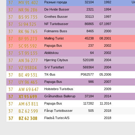
37
MV 91 402
Разные города
32104
1992
U
37
NR 96 286
De Hvide Busser
2321
1994
37
BS 95 735
Grethes Busser
33113
1997
37
SJ 94 325
NF Turistbusser
86865
07.1997
37
RK 96 765
Folmanns Buss
8465
2000
37
BF 95 273
Malling Turist
45238
08.2001
37
SC 95 592
Papuga Bus
237
2002
37
ST 95 135
Abildskou
64
2002
37
AN 36 277
Hjørring Citybus
520188
2004
37
VZ 93804
S-V Turistfart
569364
2004
37
BE 49 531
TK-Bus
P062577
05.2006
37
UY 96 465
Papuga Bus
986
2007
37
AW 69 647
Holstebro Turistbus
2009
37
XT 95 699
Gråhundbus Ballerup
37184
2014
37
AM 63 811
Papuga Bus
117282
11.2014
37
BZ 62 599
Fårup Turistbusser
505
2018
37
BZ 62 308
Fladså Turist A/S
2018