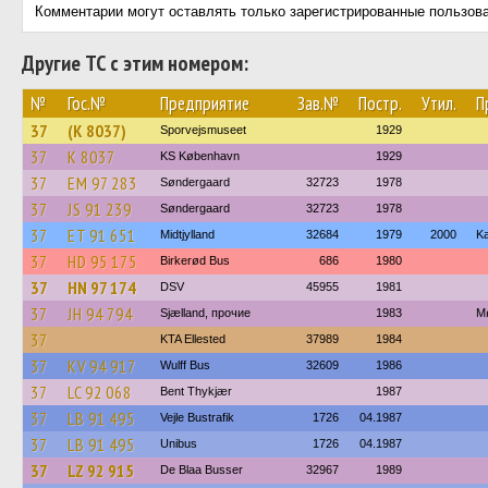
Комментарии могут оставлять только зарегистрированные пользов
Другие ТС с этим номером:
№
Гос.№
Предприятие
Зав.№
Постр.
Утил.
П
37
(K 8037)
Sporvejsmuseet
1929
37
K 8037
KS København
1929
37
EM 97 283
Søndergaard
32723
1978
37
JS 91 239
Søndergaard
32723
1978
37
ET 91 651
Midtjylland
32684
1979
2000
Ka
37
HD 95 175
Birkerød Bus
686
1980
37
HN 97 174
DSV
45955
1981
37
JH 94 794
Sjælland, прочие
1983
M
37
KTA Ellested
37989
1984
37
KV 94 917
Wulff Bus
32609
1986
37
LC 92 068
Bent Thykjær
1987
37
LB 91 495
Vejle Bustrafik
1726
04.1987
37
LB 91 495
Unibus
1726
04.1987
37
LZ 92 915
De Blaa Busser
32967
1989