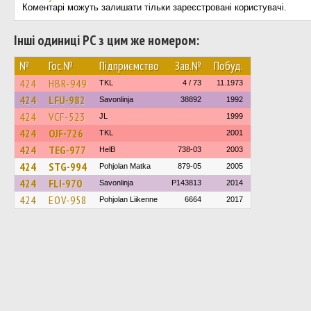
Коментарі можуть залишати тільки зареєстровані користувачі.
Інші одиниці РС з цим же номером:
№
Гос.№
Підприємство
Зав.№
Побуд.
424
HBR-949
TKL
4 / 73
11.1973
424
LFU-982
Savonlinja
38892
1992
424
VCF-523
JL
1999
424
OJF-726
TKL
2001
424
TEG-977
HelB
738-03
2003
424
STG-994
Pohjolan Matka
879-05
2005
424
FLI-970
Savonlinja
P143813
2014
424
EOV-958
Pohjolan Liikenne
6664
2017