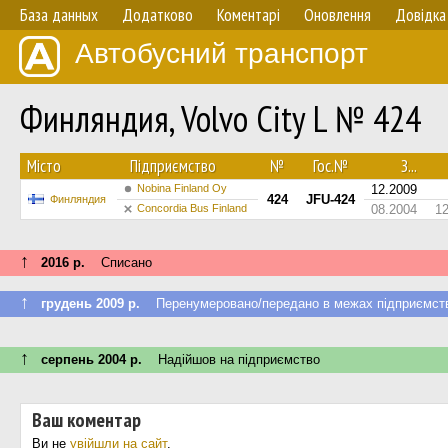
База данных
Додатково
Коментарі
Оновлення
Довідка
Автобусний транспорт
Финляндия, Volvo City L № 424
Мiсто
Підприємство
№
Гос.№
З...
Nobina Finland Oy
12.2009
424
JFU-424
Финляндия
Concordia Bus Finland
08.2004
1
↑
2016 р.
Списано
↑
грудень 2009 р.
Перенумеровано/передано в межах підприємст
↑
серпень 2004 р.
Надійшов на підприємство
Ваш коментар
Ви не
увійшли на сайт
.