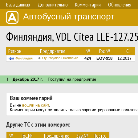
База данных
Дополнительно
Комментарии
Обновления
Автобусный транспорт
Финляндия, VDL Citea LLE-127.2
Регион
Предприятие
№
Гос.№
С...
Oy Pohjolan Liikenne Ab
424
EOV-958
12.2017
Финляндия
↑
Декабрь 2017 г.
Поступил на предприятие
Ваш комментарий
Вы не
вошли на сайт
.
Комментарии могут оставлять только зарегистрированные пользов
Другие ТС с этим номером:
№
Гос.№
Предприятие
Зав.№
Постр.