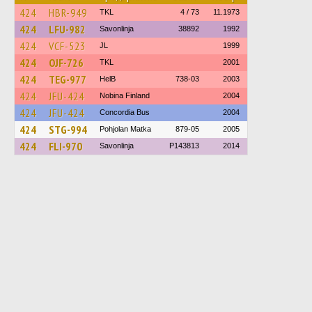
424
HBR-949
TKL
4 / 73
11.1973
424
LFU-982
Savonlinja
38892
1992
424
VCF-523
JL
1999
424
OJF-726
TKL
2001
424
TEG-977
HelB
738-03
2003
424
JFU-424
Nobina Finland
2004
424
JFU-424
Concordia Bus
2004
424
STG-994
Pohjolan Matka
879-05
2005
424
FLI-970
Savonlinja
P143813
2014