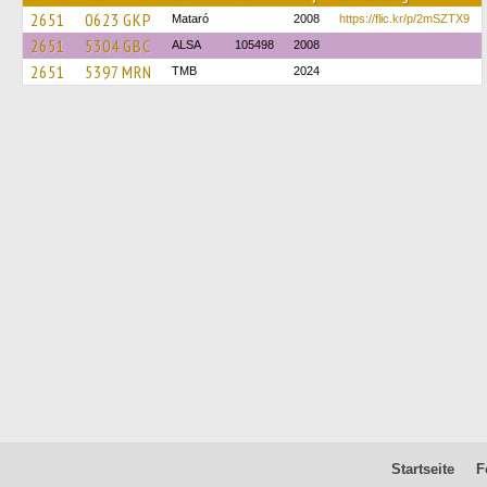
2651
0623 GKP
Mataró
2008
https://flic.kr/p/2mSZTX9
2651
5304 GBC
ALSA
105498
2008
2651
5397 MRN
TMB
2024
Startseite
F