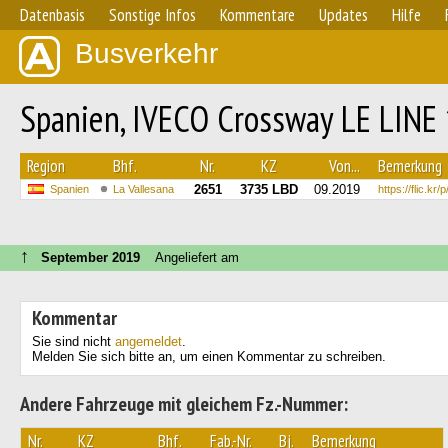
Datenbasis
Sonstige Infos
Kommentare
Updates
Hilfe
Busverkehr
Spanien, IVECO Crossway LE LINE
Region
Bhf.
Nr.
KZ
Von...
Bemerkung
2651
3735 LBD
09.2019
Spanien
La Vallesana
https://flic.kr
↑
September 2019
Angeliefert am
Kommentar
Sie sind nicht
angemeldet
.
Melden Sie sich bitte an, um einen Kommentar zu schreiben.
Andere Fahrzeuge mit gleichem Fz.-Nummer:
Nr.
KZ
Bhf.
Fab.-Nr.
Bj.
Bemerkung