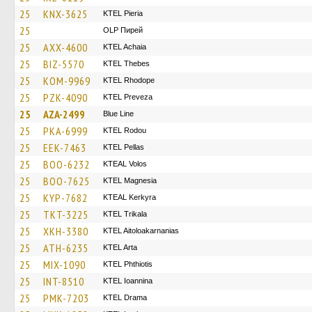
25
KNX-3625
KTEL Pieria
25
OLP Пирей
25
AXX-4600
KTEL Achaia
25
BIZ-5570
KTEL Thebes
25
KOM-9969
KTEL Rhodope
25
PZK-4090
KTEL Preveza
25
AZA-2499
Blue Line
25
PKA-6999
ΚΤΕL Rodou
25
EEK-7463
KTEL Pellas
25
BOO-6232
KTEAL Volos
25
BOO-7625
ΚΤΕL Magnesia
25
KYP-7682
KTEAL Kerkyra
25
TKT-3225
ΚΤΕL Τrikala
25
XKH-3380
KTEL Aitoloakarnanias
25
ATH-6235
KTEL Arta
25
MIX-1090
ΚΤΕL Phthiotis
25
INT-8510
KTEL Ioannina
25
PMK-7203
KTEL Drama