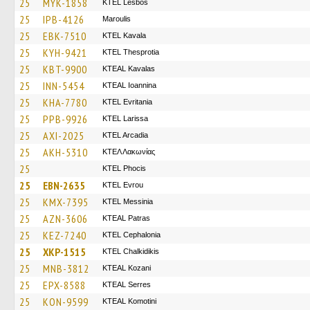
25
MYK-1858
KTEL Lesbos
25
IPB-4126
Maroulis
25
EBK-7510
KTEL Kavala
25
KYH-9421
KTEL Thesprotia
25
KBT-9900
KTEAL Kavalas
25
INN-5454
KTEAL Ioannina
25
KHA-7780
ΚΤΕL Evritania
25
PPB-9926
KTEL Larissa
25
AXI-2025
KTEL Arcadia
25
AKH-5310
ΚΤΕΛ Λακωνίας
25
ΚΤΕL Phocis
25
EBN-2635
KTEL Evrou
25
KMX-7395
KTEL Messinia
25
AZN-3606
KTEAL Patras
25
KEZ-7240
KTEL Cephalonia
25
XKP-1515
ΚΤΕL Chalkidikis
25
MNB-3812
KTEAL Kozani
25
EPX-8588
KTEAL Serres
25
KON-9599
KTEAL Komotini