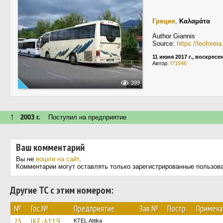
Греция
,
Καλαμάτα
Author Giannis
Source:
https://leofore
11 июня 2017 г., воскресе
Автор:
f71546
399
↑
2003 г.
Поступил на предприятие
Ваш комментарий
Вы не
вошли на сайт
.
Комментарии могут оставлять только зарегистрированные пользов
Другие ТС с этим номером:
№
Гос.№
Предприятие
Зав.№
Постр.
Примеча
25
IKE-6119
KΤΕL Αttika