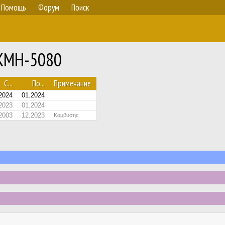
Помощь
Форум
Поиск
№ KMH-5080
С...
По...
Примечание
2024
01.2024
2023
01.2024
2003
12.2023
Καμβυσης