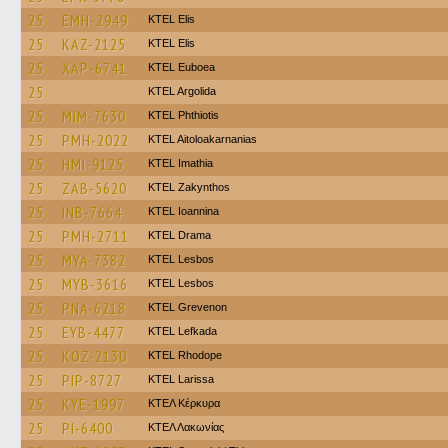
25
EMH-2949
KTEL Elis
25
KAZ-2125
KTEL Elis
25
XAP-6741
ΚΤΕL Euboea
25
KTEL Argolida
25
MIM-7630
ΚΤΕL Phthiotis
25
PMH-2022
KTEL Aitoloakarnanias
25
HMI-9125
KTEL Imathia
25
ZAB-5620
KTEL Zakynthos
25
INB-7664
KTEL Ioannina
25
PMH-2711
KTEL Drama
25
MYA-7382
KTEL Lesbos
25
MYB-3616
KTEL Lesbos
25
PNA-6218
ΚΤΕL Grevenon
25
EYB-4477
KTEL Lefkada
25
KOZ-2130
KTEL Rhodope
25
PIP-8727
KTEL Larissa
25
KYE-1997
ΚΤΕΛ Κέρκυρα
25
PI-6400
ΚΤΕΛ Λακωνίας