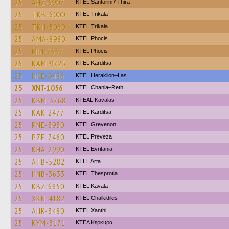
25
AHZ-6907
KTEL Santorini / Thira
25
TKB-6000
ΚΤΕL Τrikala
25
TKH-5060
ΚΤΕL Τrikala
25
AMA-8980
ΚΤΕL Phocis
25
MIN-7667
ΚΤΕL Phocis
25
KAM-9725
ΚΤΕL Karditsa
25
HKE-9486
KTEL Heraklion–Las.
25
XNT-1056
KTEL Chania–Reth.
25
KBM-3768
KTEAL Kavalas
25
KAK-2477
ΚΤΕL Karditsa
25
PNE-3930
ΚΤΕL Grevenon
25
PZE-7460
KTEL Preveza
25
KHA-2990
ΚΤΕL Evritania
25
ATB-5282
KTEL Arta
25
HNB-3633
KTEL Thesprotia
25
KBZ-6850
KTEL Kavala
25
XKN-4182
ΚΤΕL Chalkidikis
25
AHK-3480
KTEL Xanthi
25
KYM-3171
ΚΤΕΛ Κέρκυρα