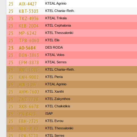
25
AIX-4427
KTEAL Agrinio
25
KBT-3303
KTEL Chania–Reth.
25
TKZ-4936
KTEAL Trikala
25
KEB-2004
KTEL Cephalonia
25
MP-6242
KTEL Thessaloniki
25
TPB-6060
KTEL Elis
25
AO-5684
DES RODA
25
BON-3863
KTEAL Volos
25
EPM-8878
KTEAL Serres
25
XNE-1021
KTEL Chania–Reth.
25
KNH-9002
KTEL Pieria
25
AIN-1097
KTEAL Agrinio
25
AHM-7602
KTEL Xanthi
25
ZAZ-7728
KTEL Zakynthos
25
XKB-6678
ΚΤΕL Chalkidikis
25
YN-8425
ISAP
25
EBH-2325
KTEL Evrou
25
NEH-9142
KTEL Thessaloniki
25
EPK-3770
KTEL Serres