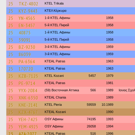
25
TKZ-4802
ΚΤΕL Τrikala
25
KYZ-9443
ΚΤΕΛ Κέρκυρα
25
YN-4565
1-й KTEL Афины
1958
25
EN-3457
5-й KTEL Пирей
1958
25
40875
1-й KTEL Афины
1958
25
39091
5-й KTEL Пирей
1958
25
BZ-9230
3-й KTEL Афины
1959
25
86039
3-й KTEL Афины
1959
25
PA-6364
KTEAL Patras
1963
25
170720
KTEAL Patras
1963
25
KZB-7125
ΚΤΕL Kozani
5457
1979
25
PE-9714
KTEAL Patras
1981
25
YYX-2084
(59) Восточная Аттика
566
1989
Ιονιος Σχο
25
XNK-6350
KTEAL Chania
1989
25
KNE-2141
KTEL Pieria
59559
10.1989
25
KZX-4767
KTEAL Kozani
1990
25
YEH-7425
OSY Афины
74195
1993
25
YEM-4925
OSY Афины
26058
1994
25
AZA-2077
KTEAL Patras
516
1996