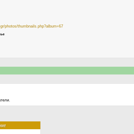
ia.gr/photos/thumbnails.php?album=67
нье
атели.
ние