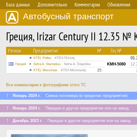
База данных
Дополнительно
Комментарии
Обновления
Автобусный транспорт
Греция, Irizar Century II 12.35 
Регион
Предприятие
№
Гос.№
01.
KTEL Pellas
ΚΤΕΛ Πέλλας
KMH-5080
12.
Греция
Setra A. Stamatiou
Setra Α. Σταματίου
25
KTEL Messinias
ΚΤΕΛ Μεσσηνίας
Все комментарии к фотографиям этого ТС
↑
Январь 2024 г.
Смена госномера (в пределах предприятия)
↑
Январь 2024 г.
Передан в другое предприятие или на завод
↑
Декабрь 2023 г.
Передан в другое предприятие или на завод