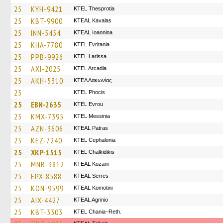
25
KYH-9421
KTEL Thesprotia
25
KBT-9900
KTEAL Kavalas
25
INN-5454
KTEAL Ioannina
25
KHA-7780
ΚΤΕL Evritania
25
PPB-9926
KTEL Larissa
25
AXI-2025
KTEL Arcadia
25
AKH-5310
ΚΤΕΛ Λακωνίας
25
ΚΤΕL Phocis
25
EBN-2635
KTEL Evrou
25
KMX-7395
KTEL Messinia
25
AZN-3606
KTEAL Patras
25
KEZ-7240
KTEL Cephalonia
25
XKP-1515
ΚΤΕL Chalkidikis
25
MNB-3812
KTEAL Kozani
25
EPX-8588
KTEAL Serres
25
KON-9599
KTEAL Komotini
25
AIX-4427
KTEAL Agrinio
25
KBT-3303
KTEL Chania–Reth.