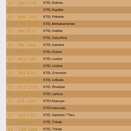
25
XAP-6741
ΚΤΕL Euboea
25
KTEL Argolida
25
MIM-7630
ΚΤΕL Phthiotis
25
PMH-2022
KTEL Aitoloakarnanias
25
HMI-9125
KTEL Imathia
25
ZAB-5620
KTEL Zakynthos
25
INB-7664
KTEL Ioannina
25
PMH-2711
KTEL Drama
25
MYA-7382
KTEL Lesbos
25
MYB-3616
KTEL Lesbos
25
PNA-6218
ΚΤΕL Grevenon
25
EYB-4477
KTEL Lefkada
25
KOZ-2130
KTEL Rhodope
25
PIP-8727
KTEL Larissa
25
KYE-1997
ΚΤΕΛ Κέρκυρα
25
PI-6400
ΚΤΕΛ Λακωνίας
25
AHZ-6907
KTEL Santorini / Thira
25
TKB-6000
ΚΤΕL Τrikala
25
TKH-5060
ΚΤΕL Τrikala