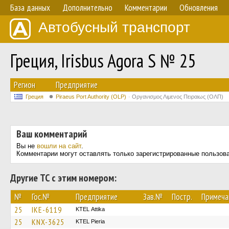
База данных
Дополнительно
Комментарии
Обновления
Автобусный транспорт
Греция, Irisbus Agora S № 25
Регион
Предприятие
Греция
Piraeus Port Authority (OLP)
Οργανισμος Λιμενος Πειραιως (ΟΛΠ)
Ваш комментарий
Вы не
вошли на сайт
.
Комментарии могут оставлять только зарегистрированные пользов
Другие ТС с этим номером:
№
Гос.№
Предприятие
Зав.№
Постр.
Примеча
25
IKE-6119
KΤΕL Αttika
25
KNX-3625
KTEL Pieria