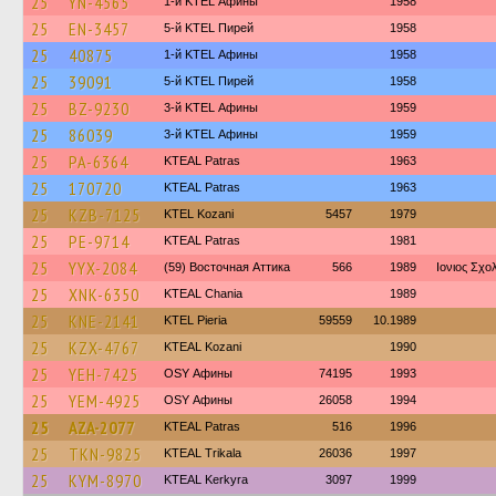
25
YN-4565
1-й KTEL Афины
1958
25
EN-3457
5-й KTEL Пирей
1958
25
40875
1-й KTEL Афины
1958
25
39091
5-й KTEL Пирей
1958
25
BZ-9230
3-й KTEL Афины
1959
25
86039
3-й KTEL Афины
1959
25
PA-6364
KTEAL Patras
1963
25
170720
KTEAL Patras
1963
25
KZB-7125
ΚΤΕL Kozani
5457
1979
25
PE-9714
KTEAL Patras
1981
25
YYX-2084
(59) Восточная Аттика
566
1989
Ιονιος Σχο
25
XNK-6350
KTEAL Chania
1989
25
KNE-2141
KTEL Pieria
59559
10.1989
25
KZX-4767
KTEAL Kozani
1990
25
YEH-7425
OSY Афины
74195
1993
25
YEM-4925
OSY Афины
26058
1994
25
AZA-2077
KTEAL Patras
516
1996
25
TKN-9825
KTEAL Trikala
26036
1997
25
KYM-8970
KTEAL Kerkyra
3097
1999