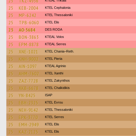
25
TKZ-4936
KTEAL Trikala
25
KEB-2004
KTEL Cephalonia
25
MP-6242
KTEL Thessaloniki
25
TPB-6060
KTEL Elis
25
AO-5684
DES RODA
25
BON-3863
KTEAL Volos
25
EPM-8878
KTEAL Serres
25
XNE-1021
KTEL Chania–Reth.
25
KNH-9002
KTEL Pieria
25
AIN-1097
KTEAL Agrinio
25
AHM-7602
KTEL Xanthi
25
ZAZ-7728
KTEL Zakynthos
25
XKB-6678
ΚΤΕL Chalkidikis
25
YN-8425
ISAP
25
EBH-2325
KTEL Evrou
25
NEH-9142
KTEL Thessaloniki
25
EPK-3770
KTEL Serres
25
EMH-2949
KTEL Elis
25
KAZ-2125
KTEL Elis