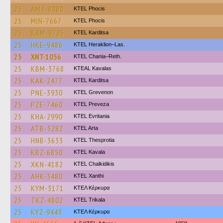
25
AMA-8980
ΚΤΕL Phocis
25
MIN-7667
ΚΤΕL Phocis
25
KAM-9725
ΚΤΕL Karditsa
25
HKE-9486
KTEL Heraklion–Las.
25
XNT-1056
KTEL Chania–Reth.
25
KBM-3768
KTEAL Kavalas
25
KAK-2477
ΚΤΕL Karditsa
25
PNE-3930
ΚΤΕL Grevenon
25
PZE-7460
KTEL Preveza
25
KHA-2990
ΚΤΕL Evritania
25
ATB-5282
KTEL Arta
25
HNB-3633
KTEL Thesprotia
25
KBZ-6850
KTEL Kavala
25
XKN-4182
ΚΤΕL Chalkidikis
25
AHK-3480
KTEL Xanthi
25
KYM-3171
ΚΤΕΛ Κέρκυρα
25
TKZ-4802
ΚΤΕL Τrikala
25
KYZ-9443
ΚΤΕΛ Κέρκυρα