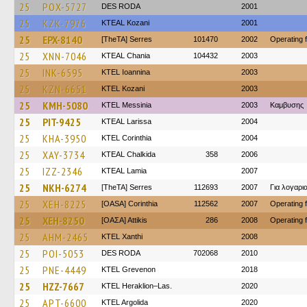
25
POX-5727
DES RODA
2001
25
KZK-7976
KTEAL Kozani
2001
25
EPX-8140
[TheTA] Serres
101470
2002
Operating
25
XNN-7046
KTEAL Chania
104432
2003
25
INK-6595
KTEL Ioannina
2003
25
KZN-6651
ΚΤΕL Kozani
2003
25
KMH-5080
KTEL Messinia
2003
Καμβυσης
25
PIT-9425
KTEAL Larissa
2004
25
KHA-3950
KTEL Corinthia
2004
25
XAY-3734
KTEAL Chalkida
358
2006
25
IZZ-2346
KTEAL Lamia
2007
25
NKH-6274
[TheTA] Serres
112693
2007
Για λογαρ
25
XEH-8225
[OASA] Corinthia
112562
2007
Operating 
25
XEH-8250
[ΟΑΣΑ] Αttikis
286
2008
Operating 
25
AHM-2465
KTEL Xanthi
2008
25
POI-5053
DES RODA
702068
2010
25
PNE-4449
ΚΤΕL Grevenon
2018
25
HZZ-7667
KTEL Heraklion–Las.
2020
25
APT-6600
KTEL Argolida
2020