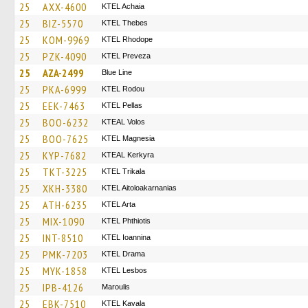
25
AXX-4600
KTEL Achaia
25
BIZ-5570
KTEL Thebes
25
KOM-9969
KTEL Rhodope
25
PZK-4090
KTEL Preveza
25
AZA-2499
Blue Line
25
PKA-6999
ΚΤΕL Rodou
25
EEK-7463
KTEL Pellas
25
BOO-6232
KTEAL Volos
25
BOO-7625
ΚΤΕL Magnesia
25
KYP-7682
KTEAL Kerkyra
25
TKT-3225
ΚΤΕL Τrikala
25
XKH-3380
KTEL Aitoloakarnanias
25
ATH-6235
KTEL Arta
25
MIX-1090
ΚΤΕL Phthiotis
25
INT-8510
KTEL Ioannina
25
PMK-7203
KTEL Drama
25
MYK-1858
KTEL Lesbos
25
IPB-4126
Maroulis
25
EBK-7510
KTEL Kavala