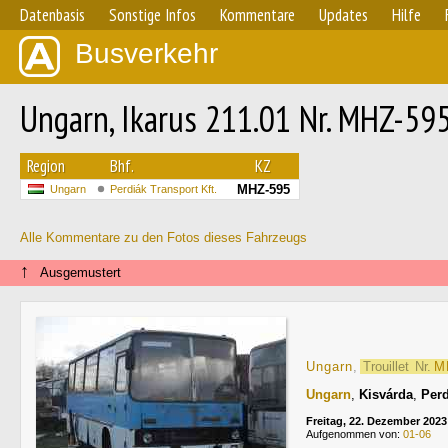
Datenbasis
Sonstige Infos
Kommentare
Updates
Hilfe
Busverkehr
Ungarn, Ikarus 211.01 Nr. MHZ-59
Region
Bhf.
KZ
MHZ-595
Ungarn
Perdiák Transport Kft.
Alle Kommentare zu den Fotos dieses Fahrzeugs
↑
Ausgemustert
Ungarn
,
Trouillet
Nr.
M
Ungarn
,
Kisvárda
,
Perd
Freitag, 22. Dezember 2023
Aufgenommen von:
01-06