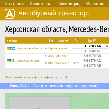
База данных
Дополнительно
Комментарии
Обновления
Автобусный транспорт
Херсонская область, Mercedes-B
Регион
Предприятие
№
Гос.№
BT 2303 AA
07
Херсонская область
Херсон, прочие
BT 8980 AE
BH 5070 AB
ООО "АТП ФАР"
BH 6179 AC
Одесская область
259
ООО "Экспресс"
BH 5070 AB
Все комментарии к фотографиям этого ТС
↑
Июль 2010 г.
Смена госномера (в пределах предприятия)