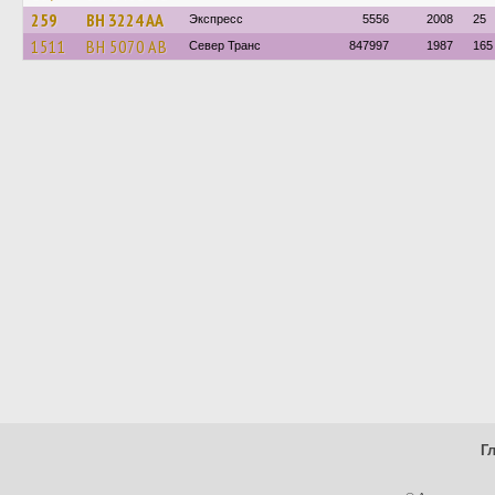
259
BH 3224 AA
Экспресс
5556
2008
25
1511
BH 5070 AB
Север Транс
847997
1987
165
Г