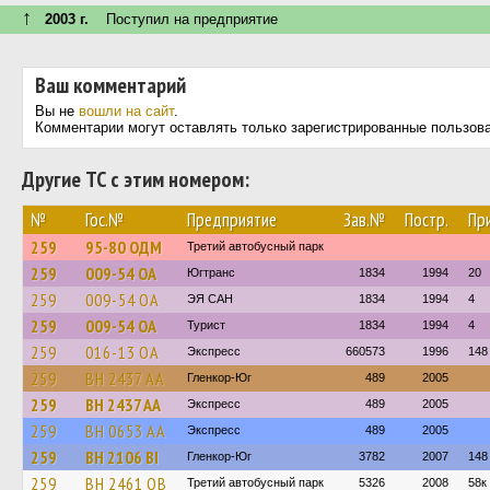
↑
2003 г.
Поступил на предприятие
Ваш комментарий
Вы не
вошли на сайт
.
Комментарии могут оставлять только зарегистрированные пользов
Другие ТС с этим номером:
№
Гос.№
Предприятие
Зав.№
Постр.
Пр
259
95-80 ОДМ
Третий автобусный парк
259
009-54 ОА
Югтранс
1834
1994
20
259
009-54 ОА
ЭЯ САН
1834
1994
4
259
009-54 ОА
Турист
1834
1994
4
259
016-13 ОА
Экспресс
660573
1996
148
259
BH 2437 AA
Гленкор-Юг
489
2005
259
BH 2437 AA
Экспресс
489
2005
259
BH 0653 AA
Экспресс
489
2005
259
BH 2106 BI
Гленкор-Юг
3782
2007
148
259
BH 2461 OB
Третий автобусный парк
5326
2008
58к