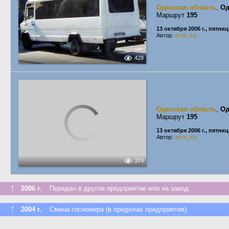
Одесская область
,
Од
Маршрут
195
13 октября 2006 г., пятниц
Автор:
ariss_ka
428
Одесская область
,
Од
Маршрут
195
13 октября 2006 г., пятниц
Автор:
ariss_ka
374
↑
2006 г.
Передан в другое предприятие или на завод
↑
2004 г.
Смена госномера (в пределах предприятия)