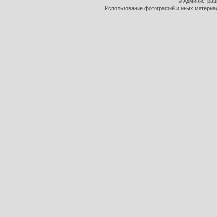
© Администрац
Использование фотографий и иных материало