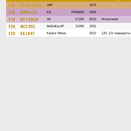
558
83-68 ЛИЩ
VAP
1975
558
KPM 628
KA
P066690
2006
558
DY 238GH
VA
27269
2010
Испытания
558
NCC 092
Mažeikių AP
11095
2011
558
EA 1847
Kautra Vilnius
2022
120, 121 маршруты