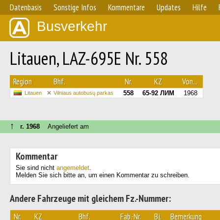
Datenbasis
Sonstige Infos
Kommentare
Updates
Hilfe
Busverkehr
Litauen, LAZ-695E Nr. 558
Region
Bhf.
Nr.
KZ
Von...
558
65-92 ЛИМ
1968
Litauen
Vilniaus autobusų parkas
↑
г. 1968
Angeliefert am
Kommentar
Sie sind nicht
angemeldet
.
Melden Sie sich bitte an, um einen Kommentar zu schreiben.
Andere Fahrzeuge mit gleichem Fz.-Nummer:
Nr.
KZ
Bhf.
Fab.-Nr.
Bj.
Bemerkung