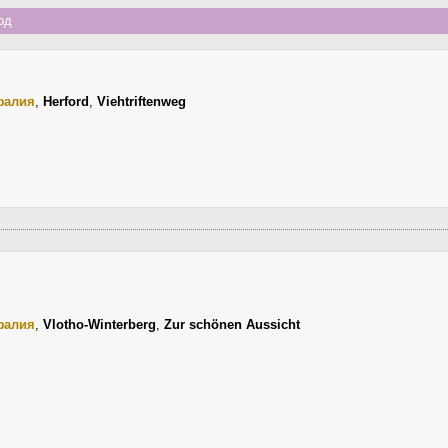
од
фалия
,
Herford
,
Viehtriftenweg
фалия
,
Vlotho-Winterberg
,
Zur schönen Aussicht