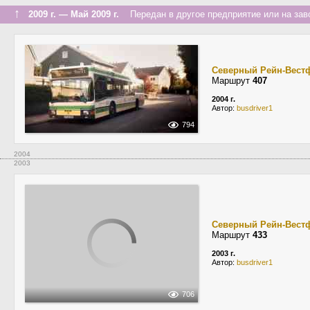
↑
2009 г. — Май 2009 г.
Передан в другое предприятие или на зав
Северный Рейн-Вест
Маршрут
407
2004 г.
Автор:
busdriver1
794
2004
2003
Северный Рейн-Вест
Маршрут
433
2003 г.
Автор:
busdriver1
706