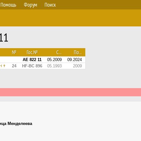
Помощь
Форум
Поиск
11
№
Гос.№
С...
По...
АЕ 822 11
05.2009
09.2024
24
HF-BC 896
05.1993
2009
bH ✝
ица Менделеева