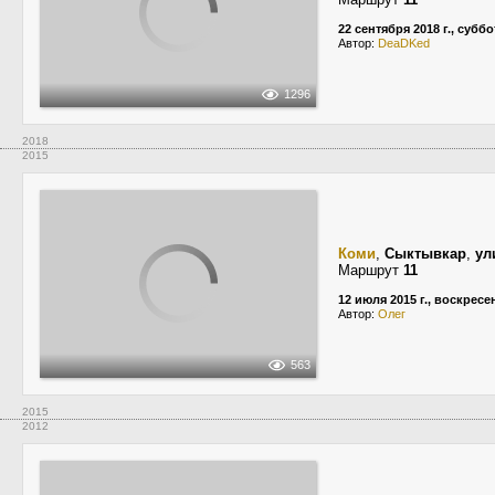
22 сентября 2018 г., суббо
Автор:
DeaDKed
1296
2018
2015
Коми
,
Сыктывкар
,
ул
Маршрут
11
12 июля 2015 г., воскресе
Автор:
Олег
563
2015
2012