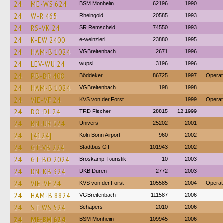
24
ME-WS 624
BSM Monheim
62196
1990
24
W-R 465
Rheingold
20585
1993
24
RS-VK 24
SR Remscheid
74550
1993
24
K-EW 2400
e-weinzierl
23880
1995
24
HAM-B 1024
VGBreitenbach
2671
1996
24
LEV-WU 24
wupsi
3196
1996
24
PB-BR 408
Böddeker
86725
1997
Operat
24
HAM-B 1024
VGBreitenbach
198
1998
24
VIE-VF 24
KVS von der Forst
1999
Operat
24
DO-DL 24
TRD Fischer
28815
12.1999
24
BN-UR 524
Univers
25202
2001
24
[4124]
Köln Bonn Airport
960
2002
24
GT-VB 224
Stadtbus GT
101943
2002
24
GT-BO 2024
Bröskamp-Touristik
10
2003
24
DN-KB 324
DKB Düren
2772
2003
24
VIE-VF 24
KVS von der Forst
105585
2004
Operat
24
HAM-B 8824
VGBreitenbach
111587
2006
24
ST-WS 524
Schäpers
2010
2006
24
ME-BM 624
BSM Monheim
109945
2006