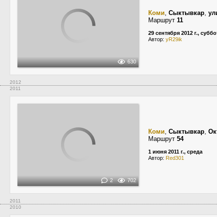
Коми
,
Сыктывкар
,
ул
Маршрут
11
29 сентября 2012 г., суббо
Автор:
yR29ik
630
2012
2011
Коми
,
Сыктывкар
,
Ок
Маршрут
54
1 июня 2011 г., среда
Автор:
Red301
2
702
2011
2010