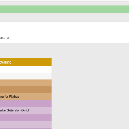
атели.
ечание
ng for Flixbus
erke Gütersloh GmbH