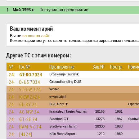
↑
Май 1993 г.
Поступил на предприятие
Ваш комментарий
Вы не
вошли на сайт
.
Комментарии могут оставлять только зарегистрированные пользов
Другие ТС с этим номером:
№
Гос.№
Предприятие
Зав.№
Постр.
Прим
24
GT-BO 7024
Bröskamp-Touristik
24
D-US 7024
Groundhandling DUS
24
ST-CW 324
Weilke
24
K-EW 2424
e-weinzierl
24
GL-BY 24
BGL Rent ✝︎
Operati
24
AC-MW 24
[transdev] Taeter Aachen
30166
1981
24
GT-SE 24
Stadtbus GT
13275
1987
Stadtw
24
HAM-VZ 24
Stadtwerke Hamm
20330
1988
24
[4124]
Köln Bonn Airport
1212
1989