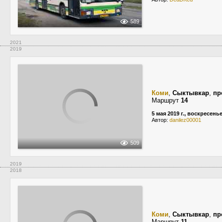
589
2021
2019
Коми
,
Сыктывкар
,
пр
Маршрут
14
5 мая 2019 г., воскресень
Автор:
danilez00001
509
2019
2018
Коми
,
Сыктывкар
,
пр
Маршрут
11