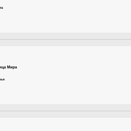
та
ица Мира
нье