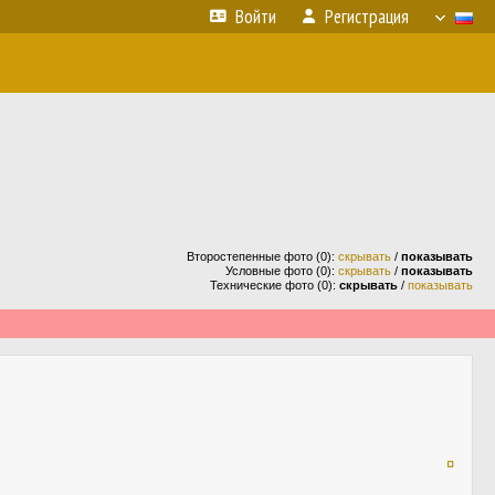
Войти
Регистрация
Второстепенные фото (0):
скрывать
/
показывать
Условные фото (0):
скрывать
/
показывать
Технические фото (0):
скрывать
/
показывать
¤