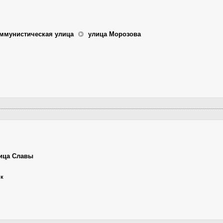
ммунистическая улица
улица Морозова
ица Славы
ик