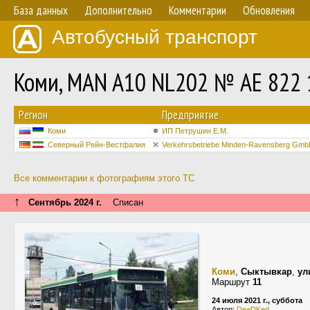
База данных
Дополнительно
Комментарии
Обновления
Автобусный транспорт
Коми, MAN A10 NL202 № АЕ 822 
Регион
Предприятие
Коми
ИП Петрушин Е.М.
Северный Рейн-Вестфалия
Verkehrsbetriebe Minden-Ravensberg Gm
Все комментарии к фотографиям этого ТС
↑
Сентябрь 2024 г.
Списан
Коми
,
Сыктывкар
,
ул
Маршрут
11
24 июля 2021 г., суббота
Автор:
DeaDKed