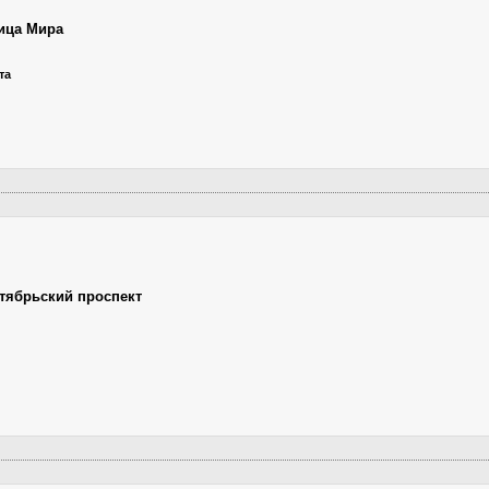
ица Мира
та
тябрьский проспект