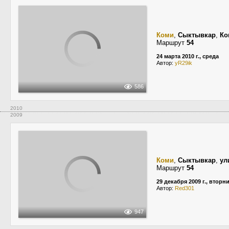
Коми
,
Сыктывкар
,
Ко
Маршрут
54
24 марта 2010 г., среда
Автор:
yR29ik
586
2010
2009
Коми
,
Сыктывкар
,
ул
Маршрут
54
29 декабря 2009 г., вторн
Автор:
Red301
947