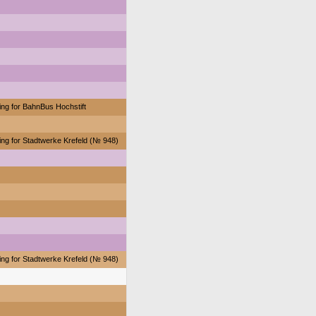
ing for BahnBus Hochstift
ing for Stadtwerke Krefeld (№ 948)
ing for Stadtwerke Krefeld (№ 948)