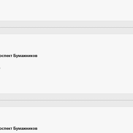
оспект Бумажников
е
оспект Бумажников