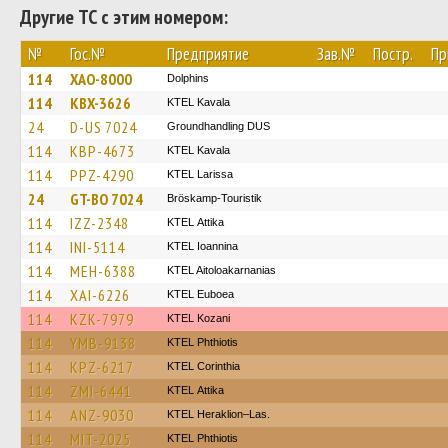
Другие ТС с этим номером:
№
Гос.№
Предприятие
Зав.№
Постр.
Пр
114
XAO-8000
Dolphins
114
KBX-3626
KTEL Kavala
24
D-US 7024
Groundhandling DUS
114
KBP-4673
KTEL Kavala
114
PPZ-4290
KTEL Larissa
24
GT-BO 7024
Bröskamp-Touristik
114
IZZ-2348
KΤΕL Αttika
114
INI-5114
KTEL Ioannina
114
MEH-6388
KTEL Aitoloakarnanias
114
XAI-6226
ΚΤΕL Euboea
114
KZK-7979
ΚΤΕL Kozani
114
YMB-9138
ΚΤΕL Phthiotis
114
KPZ-6217
KTEL Corinthia
114
ZMI-6441
KΤΕL Αttika
114
ANZ-9030
KTEL Heraklion–Las.
114
MIT-2025
ΚΤΕL Phthiotis