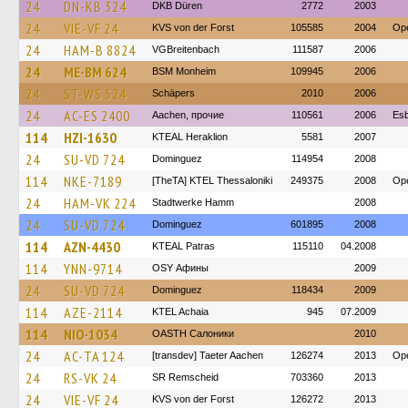
24
DN-KB 324
DKB Düren
2772
2003
24
VIE-VF 24
KVS von der Forst
105585
2004
Ope
24
HAM-B 8824
VGBreitenbach
111587
2006
24
ME-BM 624
BSM Monheim
109945
2006
24
ST-WS 524
Schäpers
2010
2006
24
AC-ES 2400
Aachen, прочие
110561
2006
Es
114
HZI-1630
KTEAL Heraklion
5581
2007
24
SU-VD 724
Dominguez
114954
2008
114
NKE-7189
[TheTA] KTEL Thessaloniki
249375
2008
Ope
24
HAM-VK 224
Stadtwerke Hamm
2008
24
SU-VD 724
Dominguez
601895
2008
114
AZN-4430
KTEAL Patras
115110
04.2008
114
YNN-9714
OSY Афины
2009
24
SU-VD 724
Dominguez
118434
2009
114
AZE-2114
KTEL Achaia
945
07.2009
114
NIO-1034
OASTH Салоники
2010
24
AC-TA 124
[transdev] Taeter Aachen
126274
2013
Ope
24
RS-VK 24
SR Remscheid
703360
2013
24
VIE-VF 24
KVS von der Forst
126272
2013