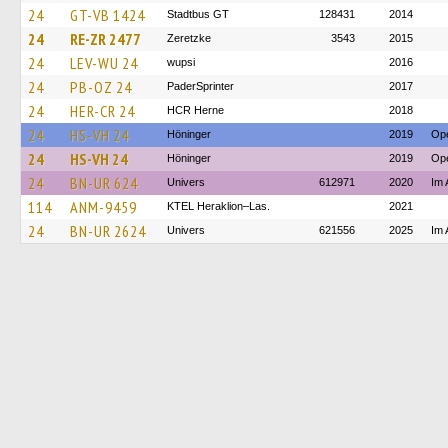
24
GT-VB 1424
Stadtbus GT
128431
2014
24
RE-ZR 2477
Zeretzke
3543
2015
24
LEV-WU 24
wupsi
2016
24
PB-OZ 24
PaderSprinter
2017
24
HER-CR 24
HCR Herne
2018
24
HS-VH 24
Höninger
2019
Ope
24
HS-VH 24
Höninger
2019
Ope
24
BN-UR 624
Univers
612971
2020
Im 
114
ANM-9459
KTEL Heraklion–Las.
2021
24
BN-UR 2624
Univers
621556
2025
Im 