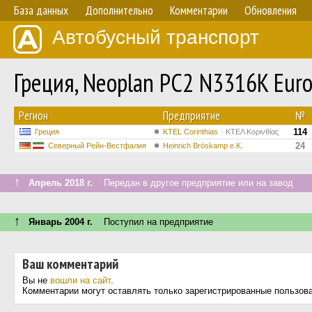
База данных
Дополнительно
Комментарии
Обновления
Автобусный транспорт
Греция, Neoplan PC2 N3316K Euro
Регион
Предприятие
№
114
Греция
KTEL Corinthias
ΚΤΕΛ Κορινθίας
24
Северный Рейн-Вестфалия
Heinrich Bröskamp e.K.
↑
Апрель 2018 г.
Передан в другое предприятие или на завод
↑
Январь 2004 г.
Поступил на предприятие
Ваш комментарий
Вы не
вошли на сайт
.
Комментарии могут оставлять только зарегистрированные пользов