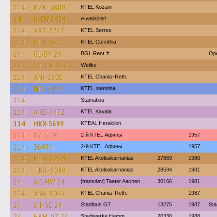
114
KZB-3800
ΚΤΕL Kozani
24
K-EW 2424
e-weinzierl
114
AXT-3717
KTEL Serres
114
KPN-8731
KTEL Corinthia
24
GL-BY 24
BGL Rent ✝︎
Ope
24
ST-CW 324
Weilke
114
XNI-2601
KTEL Chania–Reth.
114
INK-6474
KTEL Ioannina
114
Stamatiou
114
AHZ-7472
KTEL Kavala
114
HKX-5699
KTEAL Heraklion
114
YZ-5191
2-й KTEL Афины
1957
114
36984
2-й KTEL Афины
1957
114
MEA-6250
KTEL Aitoloakarnanias
27869
1980
114
TKB-6048
KTEL Aitoloakarnanias
28594
1981
24
AC-MW 24
[transdev] Taeter Aachen
30166
1981
114
XNA-8035
KTEL Chania–Reth.
1987
24
GT-SE 24
Stadtbus GT
13275
1987
Sta
24
HAM-VZ 24
Stadtwerke Hamm
20330
1988