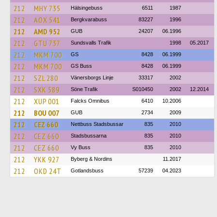
212
MHY 735
Hälsingebuss
6511
1987
212
AOX 541
Bergkvarabuss
83227
1996
212
AMD 952
GUB
24207
06.1996
212
GTU 737
Sundsvalls Trafik
1998
05.2017
212
MKM 700
GS
8428
06.1999
212
MKM 700
GS Buss
8428
06.1999
212
SZL 280
Vänersborgs Linje
33317
2002
212
SXK 589
Söne Trafik
S010450
2002
12.2014
212
XUP 001
Falcks Omnibus
6410
10.2006
212
BOU 007
GUB
2734
2009
212
CEZ 660
Nettbuss Stadsbussar
835
2010
212
CEZ 660
Stadsbussarna
835
2010
212
CEZ 660
Vy Buss
835
2010
212
YKK 927
Byberg & Nordins
11.2017
212
OKD 24T
Gotlandsbuss
57239
04.2023