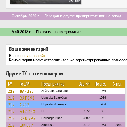
390
↑
Октябрь 2020 г.
Передан в другое предприятие или на завод
↑
Май 2012 г.
Поступил на предприятие
Ваш комментарий
Вы не
вошли на сайт
.
Комментарии могут оставлять только зарегистрированные пользов
Другие ТС с этим номером:
№
Гос.№
Предприятие
Зав.№
Постр.
Утил.
212
BAF 292
Spårvägssällskapet
1966
212
BAF 292
Uppsala Spårvägs
1966
212
C 212
Uppsala Spårvägs
1966
212
ATZ 440
BL
5377
1981
212
KXU 593
Hellbergs Buss
2882
1981
212
LJK 677
Skebuss
10912
1983
2019