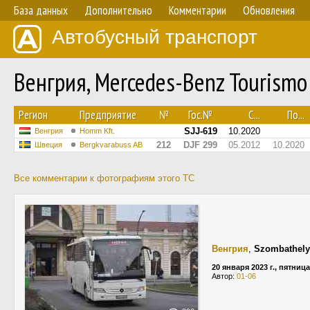
База данных
Дополнительно
Комментарии
Обновления
Автобусный транспорт
Венгрия, Mercedes-Benz Tourismo
Регион
Предприятие
№
Гос.№
С...
По...
SJJ-619
10.2020
Венгрия
Homm Kft.
212
DJF 299
05.2012
10.2020
Швеция
Bergkvarabuss AB
Все комментарии к фотографиям этого ТС
Венгрия
,
Szombathely
20 января 2023 г., пятница
Автор:
01-06