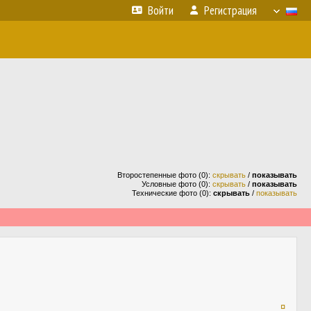
Войти
Регистрация
Второстепенные фото (0):
скрывать
/
показывать
Условные фото (0):
скрывать
/
показывать
Технические фото (0):
скрывать
/
показывать
¤