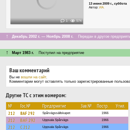
13 июня 2009 г., суббота
Автор:
ИА.
1
574
↑
Декабрь 2002 г. — Ноябрь 2008 г.
Передан в другое предприяти
↑
Март 1983 г.
Поступил на предприятие
Ваш комментарий
Вы не
вошли на сайт
.
Комментарии могут оставлять только зарегистрированные пользов
Другие ТС с этим номером:
№
Гос.№
Предприятие
Зав.№
Постр.
Утил.
212
BAF 292
Spårvägssällskapet
1966
212
BAF 292
Uppsala Spårvägs
1966
212
C 212
Uppsala Spårvägs
1966