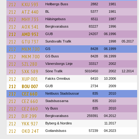
212
KXU 593
Hellbergs Buss
2882
1981
212
ATZ 440
BL
5377
1981
212
MHY 735
Hälsingebuss
6511
1987
212
AOX 541
Bergkvarabuss
83227
1996
212
AMD 952
GUB
24207
06.1996
212
GTU 737
Sundsvalls Trafik
1998
05.2017
212
MKM 700
GS
8428
06.1999
212
MKM 700
GS Buss
8428
06.1999
212
SZL 280
Vänersborgs Linje
33317
2002
212
SXK 589
Söne Trafik
S010450
2002
12.2014
212
XUP 001
Falcks Omnibus
6410
10.2006
212
BOU 007
GUB
2734
2009
212
CEZ 660
Nettbuss Stadsbussar
835
2010
212
CEZ 660
Stadsbussarna
835
2010
212
CEZ 660
Vy Buss
835
2010
212
DJF 299
Bergkvarabuss
259391
04.2012
212
YKK 927
Byberg & Nordins
11.2017
212
OKD 24T
Gotlandsbuss
57239
04.2023