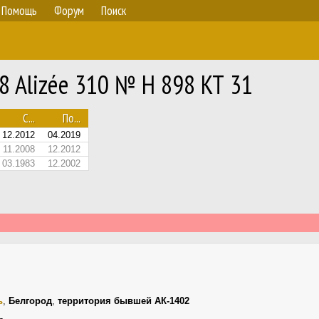
Помощь
Форум
Поиск
T8 Alizée 310 № Н 898 КТ 31
С...
По...
12.2012
04.2019
11.2008
12.2012
03.1983
12.2002
ь
,
Белгород
,
территория бывшей АК-1402