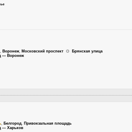
нье
,
Воронеж
,
Московский проспект
Брянская улица
д — Воронеж
ь
,
Белгород
,
Привокзальная площадь
д — Харьков