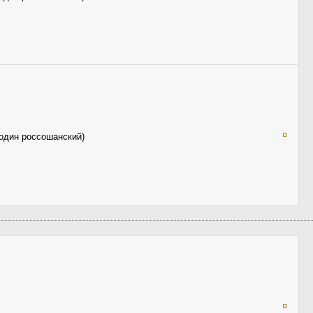
¤
 один россошанский)
¤