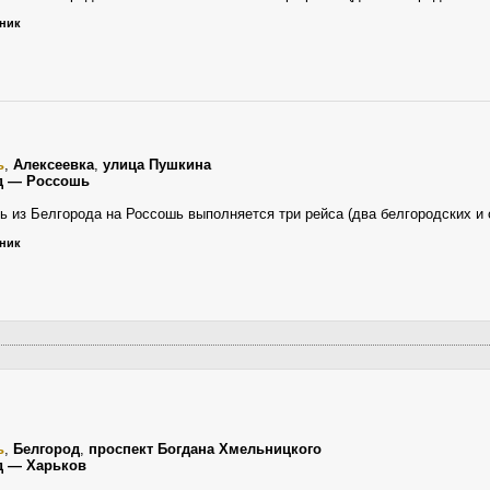
ьник
ь
,
Алексеевка
,
улица Пушкина
д — Россошь
ь из Белгорода на Россошь выполняется три рейса (два белгородских и
ьник
ь
,
Белгород
,
проспект Богдана Хмельницкого
д — Харьков