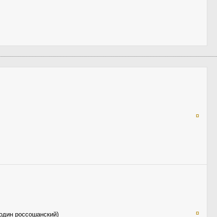
¤
¤
 один россошанский)