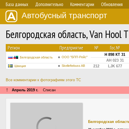
База данных
Дополнительно
Комментарии
Обновления
Автобусный транспорт
Белгородская область, Van Hool 
Регион
Предприятие
№
Гос.№
Н 898 КТ 31
ООО "БПП-Рейс"
Белгородская область
АН 023 31
Skelleftebuss AB
212
LJK 677
Швеция
Все комментарии к фотографиям этого ТС
↑
Апрель 2019 г.
Списан
Белгородская област