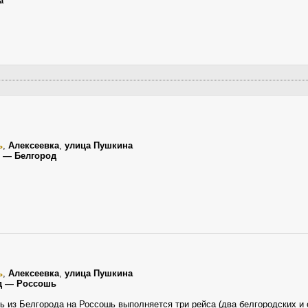
а
ь
,
Алексеевка
,
улица Пушкина
 — Белгород
ь
,
Алексеевка
,
улица Пушкина
д — Россошь
ь из Белгорода на Россошь выполняется три рейса (два белгородских и