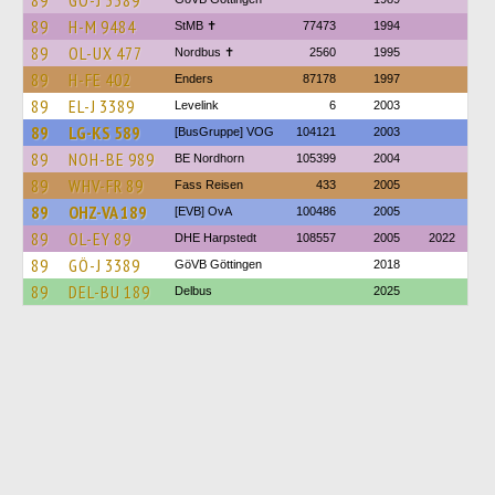
89
GÖ-J 3389
89
H-M 9484
StMB ✝
77473
1994
89
OL-UX 477
Nordbus ✝
2560
1995
89
H-FE 402
Enders
87178
1997
89
EL-J 3389
Levelink
6
2003
89
LG-KS 589
[BusGruppe] VOG
104121
2003
89
NOH-BE 989
BE Nordhorn
105399
2004
89
WHV-FR 89
Fass Reisen
433
2005
89
OHZ-VA 189
[EVB] OvA
100486
2005
89
OL-EY 89
DHE Harpstedt
108557
2005
2022
89
GÖ-J 3389
GöVB Göttingen
2018
89
DEL-BU 189
Delbus
2025