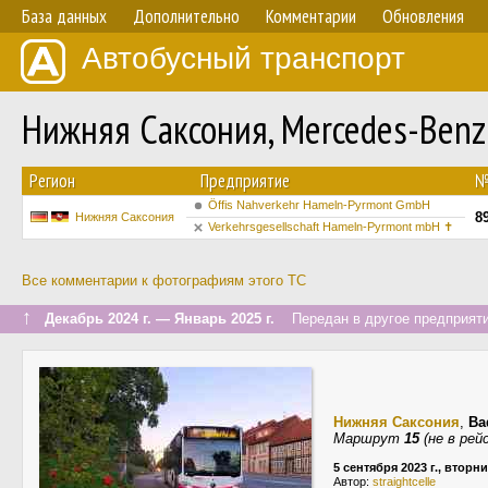
База данных
Дополнительно
Комментарии
Обновления
Автобусный транспорт
Нижняя Саксония, Mercedes-Benz 
Регион
Предприятие
Öffis Nahverkehr Hameln-Pyrmont GmbH
8
Нижняя Саксония
Verkehrsgesellschaft Hameln-Pyrmont mbH ✝
Все комментарии к фотографиям этого ТС
↑
Декабрь 2024 г. — Январь 2025 г.
Передан в другое предприяти
Нижняя Саксония
,
Ba
Маршрут
15
(не в рей
5 сентября 2023 г., вторн
Автор:
straightcelle