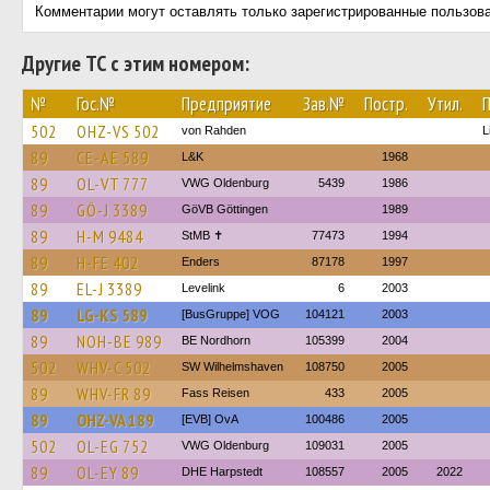
Комментарии могут оставлять только зарегистрированные пользов
Другие ТС с этим номером:
№
Гос.№
Предприятие
Зав.№
Постр.
Утил.
502
OHZ-VS 502
von Rahden
L
89
CE-AE 589
L&K
1968
89
OL-VT 777
VWG Oldenburg
5439
1986
89
GÖ-J 3389
GöVB Göttingen
1989
89
H-M 9484
StMB ✝
77473
1994
89
H-FE 402
Enders
87178
1997
89
EL-J 3389
Levelink
6
2003
89
LG-KS 589
[BusGruppe] VOG
104121
2003
89
NOH-BE 989
BE Nordhorn
105399
2004
502
WHV-C 502
SW Wilhelmshaven
108750
2005
89
WHV-FR 89
Fass Reisen
433
2005
89
OHZ-VA 189
[EVB] OvA
100486
2005
502
OL-EG 752
VWG Oldenburg
109031
2005
89
OL-EY 89
DHE Harpstedt
108557
2005
2022