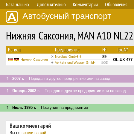
База данных
Дополнительно
Комментарии
Обновления
Автобусный транспорт
Нижняя Саксония, MAN A10 NL2
Регион
Предприятие
№
Гос.№
89
Nordbus GmbH ✝
OL-UX 477
Нижняя Саксония
502
Verkehr und Wasser GmbH
↑
2007 г.
Передан в другое предприятие или на завод
↑
Январь 2002 г.
Передан в другое предприятие или на завод
↑
Июль 1995 г.
Поступил на предприятие
Ваш комментарий
Вы не
вошли на сайт
.