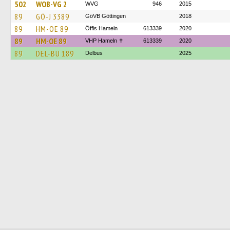
502
WOB-VG 2
WVG
946
2015
89
GÖ-J 3389
GöVB Göttingen
2018
89
HM-OE 89
Öffis Hameln
613339
2020
89
HM-OE 89
VHP Hameln ✝
613339
2020
89
DEL-BU 189
Delbus
2025