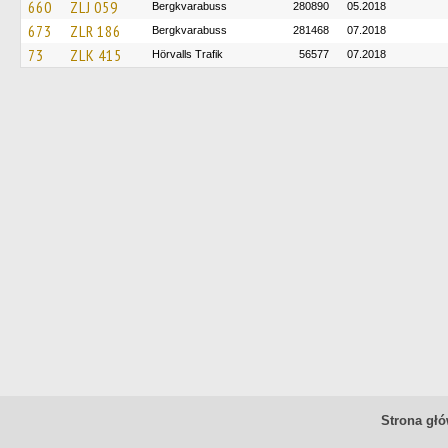
660
ZLJ 059
Bergkvarabuss
280890
05.2018
673
ZLR 186
Bergkvarabuss
281468
07.2018
73
ZLK 415
Hörvalls Trafik
56577
07.2018
Strona gł