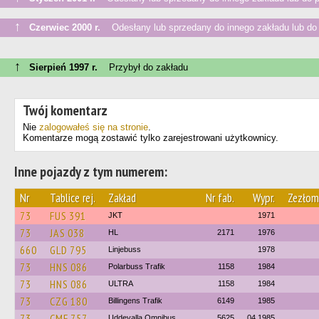
↑
Czerwiec 2000 r.
Odesłany lub sprzedany do innego zakładu lub do
↑
Sierpień 1997 r.
Przybył do zakładu
Twój komentarz
Nie
zalogowałeś się na stronie
.
Komentarze mogą zostawić tylko zarejestrowani użytkownicy.
Inne pojazdy z tym numerem:
Nr
Tablice rej.
Zakład
Nr fab.
Wypr.
Zezłom
73
FUS 391
JKT
1971
73
JAS 038
HL
2171
1976
660
GLD 795
Linjebuss
1978
73
HNS 086
Polarbuss Trafik
1158
1984
73
HNS 086
ULTRA
1158
1984
73
CZG 180
Billingens Trafik
6149
1985
73
CMF 757
Uddevalla Omnibus
5625
04.1985