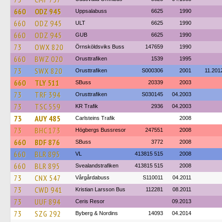
660
ODZ 945
Uppsalabuss
6625
1990
660
ODZ 945
ULT
6625
1990
660
ODZ 945
GUB
6625
1990
73
OWX 820
Örnsköldsviks Buss
147659
1990
660
BWZ 020
Orusttrafiken
1539
1995
73
SWX 820
Orusttrafiken
S000306
2001
11.201
660
TLY 511
SBuss
20339
2003
73
TRF 394
Orusttrafiken
S030145
04.2003
73
TSC 559
KR Trafik
2936
04.2003
73
AUY 485
Carlsteins Trafik
2008
73
BHC 173
Högbergs Bussresor
247551
2008
660
BDF 876
SBuss
3772
2008
660
BLR 895
VL
413815 515
2008
660
BLR 895
Svealandstrafiken
413815 515
2008
73
CNX 547
Vårgårdabuss
S110011
04.2011
73
CWD 941
Kristian Larsson Bus
112281
08.2011
73
UUF 894
Ceris Resor
09.2013
73
SZG 292
Byberg & Nordins
14093
04.2014