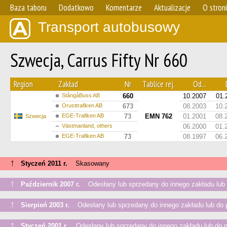
Baza taboru
Dodatkowo
Komentarze
Aktualizacje
O stron
Transport autobusowy
Szwecja, Carrus Fifty Nr 660
Region
Zakład
Nr
Tablice rej.
Od...
StångåBuss AB
660
10.2007
01.
Orusttrafiken AB
673
08.2003
10.
EGE-Trafiken AB
73
EMN 762
01.2001
08.
Szwecja
Västmanland, others
06.2000
01.
EGE-Trafiken AB
73
08.1997
06.
↑
Styczeń 2011 r.
Skasowany
↑
Październik 2007 r.
Odesłany lub sprzedany do innego zakładu lub 
↑
Sierpień 2003 r.
Odesłany lub sprzedany do innego zakładu lub do 
↑
Styczeń 2001 r.
Odesłany lub sprzedany do innego zakładu lub do 