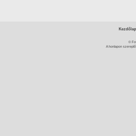
Kezdőla
© Fo
A honlapon szereplő 