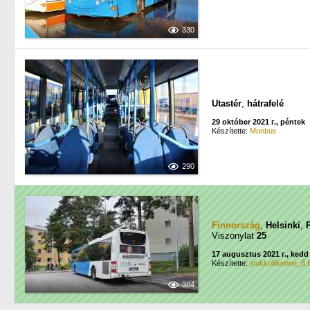
330
Utastér
,
hátrafelé
29 október 2021 г., péntek
Készítette:
Monbus
290
Finnország
,
Helsinki
,
Viszonylat
25
17 augusztus 2021 г., kedd
Készítette:
joukkoliikenne_8.
384