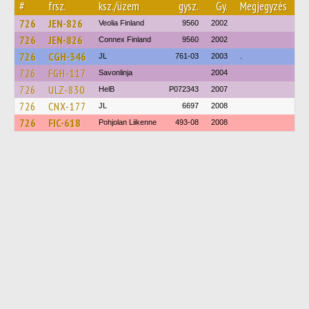
#
frsz.
ksz./üzem
gysz.
Gy.
Megjegyzés
726
JEN-826
Veolia Finland
9560
2002
726
JEN-826
Connex Finland
9560
2002
726
CGH-346
JL
761-03
2003
.
726
FGH-117
Savonlinja
2004
726
ULZ-830
HelB
P072343
2007
726
CNX-177
JL
6697
2008
726
FIC-618
Pohjolan Liikenne
493-08
2008