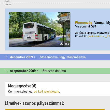
2021
2020
Finnország
,
Vantaa
,
My
Viszonylat
574
30 július 2020 г., csütörtök
Készítette:
joukkoliikenne_8.
351
↑
december 2009 г.
Átszámozva vagy átállomásítva
↑
szeptember 2009 г.
Érkezés dátuma
Megjegyzése(d)
Kommenteléshez
be kell jelentkezni
.
Járművek azonos pályaszámmal: