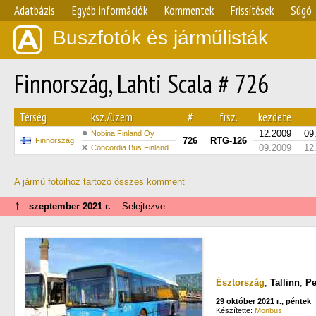
Adatbázis
Egyéb információk
Kommentek
Frissítések
Súgó
Buszfotók és járműlisták
Finnország, Lahti Scala # 726
Térség
ksz./üzem
#
frsz.
kezdete
12.2009
09
Nobina Finland Oy
726
RTG-126
Finnország
09.2009
12
Concordia Bus Finland
A jármű fotóihoz tartozó összes komment
↑
szeptember 2021 г.
Selejtezve
Észtország
,
Tallinn
,
Pe
29 október 2021 г., péntek
Készítette:
Monbus