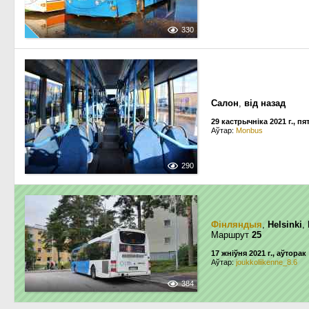
330
Салон
,
вiд назад
29 кастрычніка 2021 г., пя
Аўтар:
Monbus
290
Фінляндыя
,
Helsinki
,
Маршрут
25
17 жніўня 2021 г., аўторак
Аўтар:
joukkoliikenne_8.6
384