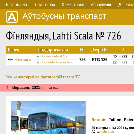
База даных
Дадаткова
Каментарыі
Абнаўленнi
Даведк
Аўтобусны транспарт
Фінляндыя, Lahti Scala № 726
Рэгіён
Прадпрыемства
№
Дзярж.№
З...
Nobina Finland Oy
12.2009
726
RTG-126
Фінляндыя
Concordia Bus Finland
09.2009
Усе каментарыі да фатаграфій гэтага ТС
↑
Верасень 2021 г.
Спісан
Эстонія
,
Tallinn
,
Peter
29 кастрычніка 2021 г., пя
Аўтар:
Monbus