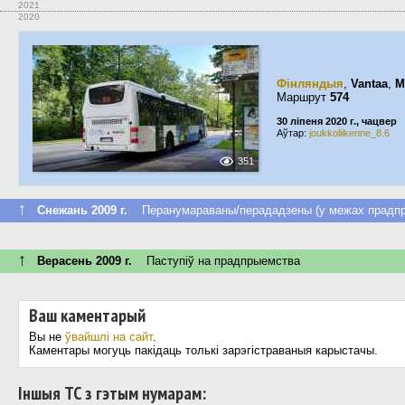
2021
2020
Фінляндыя
,
Vantaa
,
M
Маршрут
574
30 ліпеня 2020 г., чацвер
Аўтар:
joukkoliikenne_8.6
351
↑
Снежань 2009 г.
Перанумараваны/перададзены (у межах прадпр
↑
Верасень 2009 г.
Паступiў на прадпрыемства
Ваш каментарый
Вы не
ўвайшлі на сайт
.
Каментары могуць пакідаць толькі зарэгістраваныя карыстачы.
Іншыя ТС з гэтым нумарам: