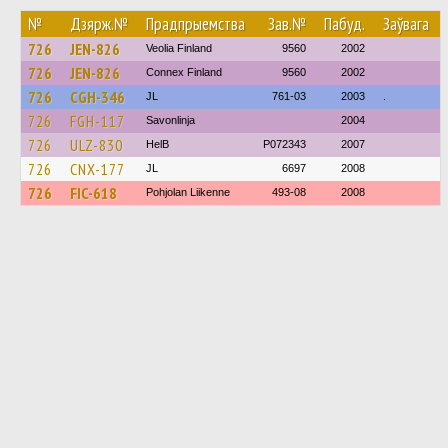
№
Дзярж.№
Прадпрыемства
Зав.№
Пабуд.
Заўвага
726
JEN-826
Veolia Finland
9560
2002
726
JEN-826
Connex Finland
9560
2002
726
CGH-346
JL
761-03
2003
.
726
FGH-117
Savonlinja
2004
726
ULZ-830
HelB
P072343
2007
726
CNX-177
JL
6697
2008
726
FIC-618
Pohjolan Liikenne
493-08
2008