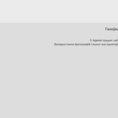
Галоўн
© Адміністрацыя са
Выкарыстанне фатаграфій і іншых матэрыялаў, 