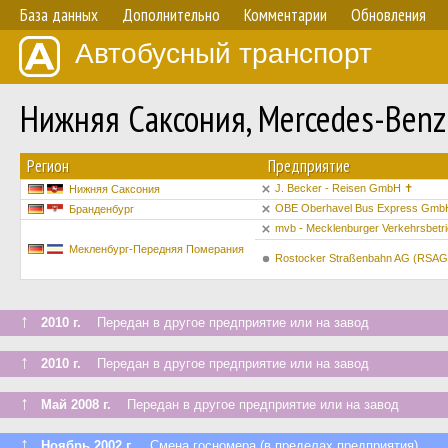
База данных
Дополнительно
Комментарии
Обновления
Автобусный транспорт
Нижняя Саксония, Mercedes-Ben
Регион
Предприятие
J. Becker - Reisen GmbH ✝︎
Нижняя Саксония
OBE Oberhavel Bus Express Gmb
Бранденбург
mvb - Mecklenburger Verkehrsbet
Мекленбург-Передняя Померания
Rostocker Straßenbahn AG (RSAG
↑
2010 г.
Передан в другое предприятие или на завод
↑
2010 г.
Передан в другое предприятие или на завод
↑
Май 2008 г.
Передан в другое предприятие или на завод
↑
Ноябрь 2002 г.
Смена госномера (в пределах предприятия)