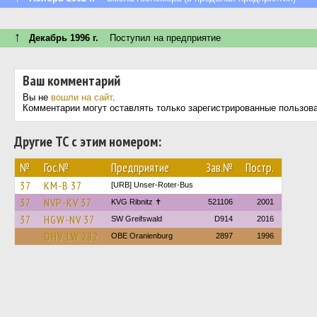
↑
Декабрь 1996 г.
Поступил на предприятие
Ваш комментарий
Вы не
вошли на сайт
.
Комментарии могут оставлять только зарегистрированные пользов
Другие ТС с этим номером:
№
Гос.№
Предприятие
Зав.№
Постр.
37
KM-B 37
[URB] Unser-Roter-Bus
37
NVP-KV 37
KVG Ribnitz ✝
521106
2001
37
HGW-NV 37
SW Greifswald
D914
2016
OHV-LW 282
OBE Oranienburg
2897
1996