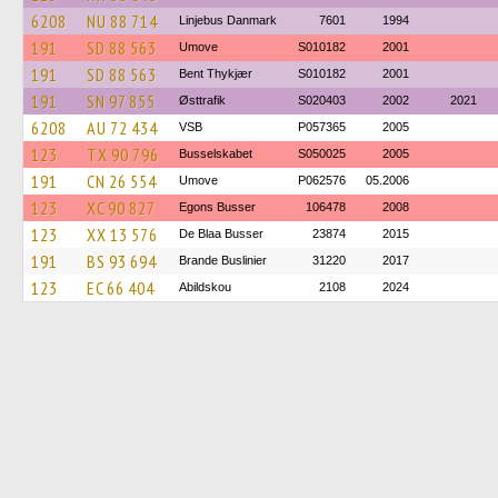
6208
NU 88 714
Linjebus Danmark
7601
1994
191
SD 88 563
Umove
S010182
2001
191
SD 88 563
Bent Thykjær
S010182
2001
191
SN 97 855
Østtrafik
S020403
2002
2021
6208
AU 72 434
VSB
P057365
2005
123
TX 90 796
Busselskabet
S050025
2005
191
CN 26 554
Umove
P062576
05.2006
123
XC 90 827
Egons Busser
106478
2008
123
XX 13 576
De Blaa Busser
23874
2015
191
BS 93 694
Brande Buslinier
31220
2017
123
EC 66 404
Abildskou
2108
2024