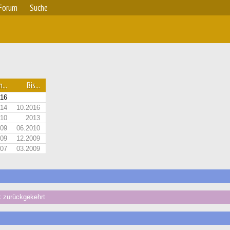
Forum
Suche
...
Bis...
016
014
10.2016
010
2013
009
06.2010
009
12.2009
007
03.2009
 zurückgekehrt