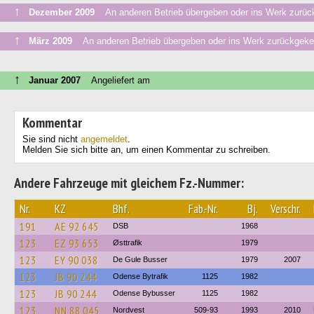
↑
Dezember 2009
An anderen Betrieb übergeben oder ins Werk zurüc
↑
März 2009
An anderen Betrieb übergeben oder ins Werk zurückgeke
↑
Januar 2007
Angeliefert am
Kommentar
Sie sind nicht
angemeldet
.
Melden Sie sich bitte an, um einen Kommentar zu schreiben.
Andere Fahrzeuge mit gleichem Fz.-Nummer:
Nr.
KZ
Bhf.
Fab.-Nr.
Bj.
Verschr.
191
AE 92 645
DSB
1968
123
EZ 93 653
Østtrafik
1979
123
EY 90 038
De Gule Busser
1979
2007
123
JB 90 244
Odense Bytrafik
1125
1982
123
JB 90 244
Odense Bybusser
1125
1982
123
NN 88 045
Nordvest
509-93
1993
2010