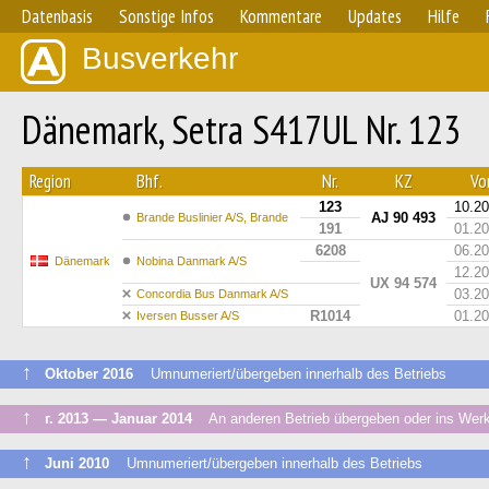
Datenbasis
Sonstige Infos
Kommentare
Updates
Hilfe
Busverkehr
Dänemark, Setra S417UL Nr. 123
Region
Bhf.
Nr.
KZ
Von
123
10.2
AJ 90 493
Brande Buslinier A/S, Brande
191
01.2
6208
06.2
Dänemark
Nobina Danmark A/S
12.2
UX 94 574
03.2
Concordia Bus Danmark A/S
R1014
01.2
Iversen Busser A/S
↑
Oktober 2016
Umnumeriert/übergeben innerhalb des Betriebs
↑
г. 2013 — Januar 2014
An anderen Betrieb übergeben oder ins Werk
↑
Juni 2010
Umnumeriert/übergeben innerhalb des Betriebs