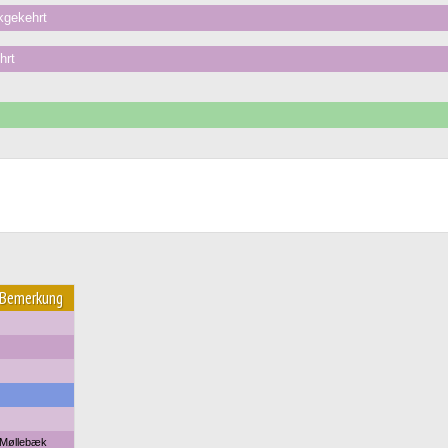
kgekehrt
hrt
Bemerkung
Møllebæk