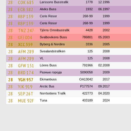
28
COK 685
Larssons Busstrafik
1778
12.1996
28
ECB 582
Alviks Buss
1932
06.1997
28
RBP 139
Ceris Resor
268-99
1999
28
RBP 139
Ceris Resor
268-99
1999
28
TNZ 247
Tjörns Omnibustrafik
4428
2002
28
UFJ 004
Svalbovikens Buss
786801
05.2003
28
XCC 539
Byberg & Nordins
3336
2005
28
AFM 289
Svealandstrafiken
125
2008
28
AFM 289
VL
125
2008
28
GFW 151
Lönns Buss
791966
02.2008
28
BRD 174
Разные города
S090058
2009
28
YGH 957
Ekmanbuss
OA13042
2017
28
YJK 919
Arctic Bus
P177574
09.2017
28
SEP 26T
Norrbottens Trafik
422773
04.2020
28
MUE 92F
Tuna
403189
2024