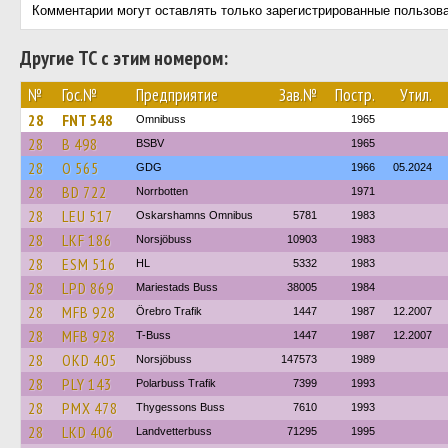
Комментарии могут оставлять только зарегистрированные пользов
Другие ТС с этим номером:
№
Гос.№
Предприятие
Зав.№
Постр.
Утил.
28
FNT 548
Omnibuss
1965
28
B 498
BSBV
1965
28
O 565
GDG
1966
05.2024
28
BD 722
Norrbotten
1971
28
LEU 517
Oskarshamns Omnibus
5781
1983
28
LKF 186
Norsjöbuss
10903
1983
28
ESM 516
HL
5332
1983
28
LPD 869
Mariestads Buss
38005
1984
28
MFB 928
Örebro Trafik
1447
1987
12.2007
28
MFB 928
T-Buss
1447
1987
12.2007
28
OKD 405
Norsjöbuss
147573
1989
28
PLY 143
Polarbuss Trafik
7399
1993
28
PMX 478
Thygessons Buss
7610
1993
28
LKD 406
Landvetterbuss
71295
1995