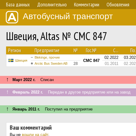
База данных
Дополнительно
Комментарии
Обновления
Автобусный транспорт
Швеция, Altas № CMC 847
Регион
Предприятие
№
Гос.№
С...
По.
02.2022
03.202
Blekinge, прочие
CMC 847
Швеция
28
01.2011
02.202
Arctic Bus Sweden AB
↑
Март 2022 г.
Списан
↑
Февраль 2022 г.
Передан в другое предприятие или на завод
↑
Январь 2011 г.
Поступил на предприятие
Ваш комментарий
Вы не
вошли на сайт
.