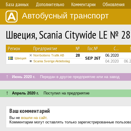
База данных
Дополнительно
Комментарии
Обновления
Автобусный транспорт
Швеция, Scania Citywide LE № 28
Регион
Предприятие
№
Гос.№
С...
28
06.2020
Norrbottens Trafik AB
SEP 26T
Швеция
04.2020
06.
Scania Sverige Aktiebolag
↑
Июнь 2020 г.
Передан в другое предприятие или на завод
↑
Апрель 2020 г.
Поступил на предприятие
Ваш комментарий
Вы не
вошли на сайт
.
Комментарии могут оставлять только зарегистрированные пользов