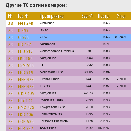
Другие ТС с этим номером:
№
Гос.№
Предприятие
Зав.№
Постр.
Утил.
28
FNT 548
Omnibuss
1965
28
B 498
BSBV
1965
28
O 565
GDG
1966
05.2024
28
BD 722
Norrbotten
1971
28
LEU 517
Oskarshamns Omnibus
5781
1983
28
LKF 186
Norsjöbuss
10903
1983
28
ESM 516
HL
5332
1983
28
LPD 869
Mariestads Buss
38005
1984
28
MFB 928
Örebro Trafik
1447
1987
12.2007
28
MFB 928
T-Buss
1447
1987
12.2007
28
OKD 405
Norsjöbuss
147573
1989
28
PLY 143
Polarbuss Trafik
7399
1993
28
PMX 478
Thygessons Buss
7610
1993
28
LKD 406
Landvetterbuss
71295
1995
28
COK 685
Larssons Busstrafik
1778
12.1996
28
ECB 582
Alviks Buss
1932
06.1997