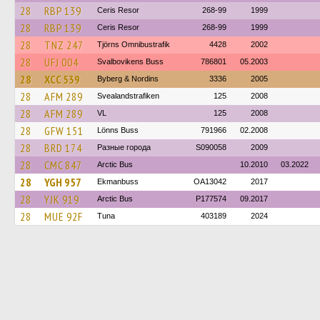
28
RBP 139
Ceris Resor
268-99
1999
28
RBP 139
Ceris Resor
268-99
1999
28
TNZ 247
Tjörns Omnibustrafik
4428
2002
28
UFJ 004
Svalbovikens Buss
786801
05.2003
28
XCC 539
Byberg & Nordins
3336
2005
28
AFM 289
Svealandstrafiken
125
2008
28
AFM 289
VL
125
2008
28
GFW 151
Lönns Buss
791966
02.2008
28
BRD 174
Разные города
S090058
2009
28
CMC 847
Arctic Bus
10.2010
03.2022
28
YGH 957
Ekmanbuss
OA13042
2017
28
YJK 919
Arctic Bus
P177574
09.2017
28
MUE 92F
Tuna
403189
2024