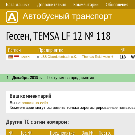
База данных
Дополнительно
Комментарии
Обновления
Автобусный транспорт
Гессен, TEMSA LF 12 № 118
Регион
Предприятие
№
LBB Obertiefenbach e.K. — Thomas Reichwein ✝
118
W
Гессен
↑
Декабрь 2019 г.
Поступил на предприятие
Ваш комментарий
Вы не
вошли на сайт
.
Комментарии могут оставлять только зарегистрированные пользов
Другие ТС с этим номером:
№
Гос.№
Предприятие
Зав.№
Постр.