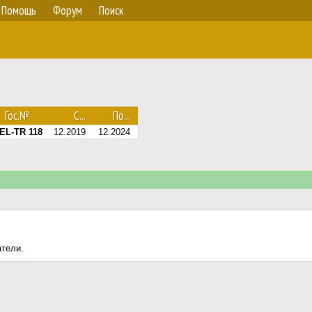
Помощь
Форум
Поиск
Гос.№
С...
По...
EL-TR 118
12.2019
12.2024
атели.