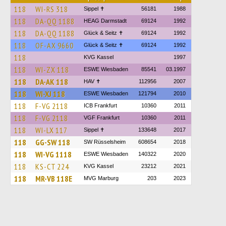
118
WI-RS 318
Sippel ✝︎
56181
1988
118
DA-QQ 1188
HEAG Darmstadt
69124
1992
118
DA-QQ 1188
Glück & Seitz ✝
69124
1992
118
OF-AX 9660
Glück & Seitz ✝
69124
1992
118
KVG Kassel
1997
118
WI-ZX 118
ESWE Wiesbaden
85541
03.1997
118
DA-AK 118
HAV ✝
112956
2007
118
WI-XJ 118
ESWE Wiesbaden
121794
2010
118
F-VG 2118
ICB Frankfurt
10360
2011
118
F-VG 2118
VGF Frankfurt
10360
2011
118
WI-LX 117
Sippel ✝︎
133648
2017
118
GG-SW 118
SW Rüsselsheim
608654
2018
118
WI-VG 1118
ESWE Wiesbaden
140322
2020
118
KS-CT 224
KVG Kassel
23212
2021
118
MR-VB 118E
MVG Marburg
203
2023