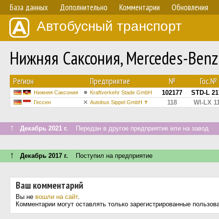
База данных
Дополнительно
Комментарии
Обновления
Автобусный транспорт
Нижняя Саксония, Mercedes-Benz
Регион
Предприятие
№
Гос.№
102177
STD-L 21
Нижняя Саксония
Kraftverkehr Stade GmbH
118
WI-LX 1
Гессен
Autobus Sippel GmbH ✝︎
↑
Декабрь 2021 г.
Передан в другое предприятие или на завод
↑
Декабрь 2017 г.
Поступил на предприятие
Ваш комментарий
Вы не
вошли на сайт
.
Комментарии могут оставлять только зарегистрированные пользов