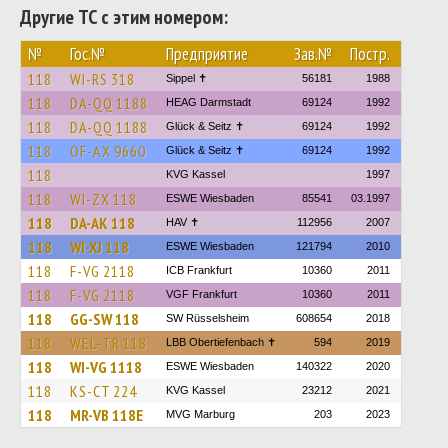
Другие ТС с этим номером:
№
Гос.№
Предприятие
Зав.№
Постр.
118
WI-RS 318
Sippel ✝︎
56181
1988
118
DA-QQ 1188
HEAG Darmstadt
69124
1992
118
DA-QQ 1188
Glück & Seitz ✝
69124
1992
118
OF-AX 9660
Glück & Seitz ✝
69124
1992
118
KVG Kassel
1997
118
WI-ZX 118
ESWE Wiesbaden
85541
03.1997
118
DA-AK 118
HAV ✝
112956
2007
118
WI-XJ 118
ESWE Wiesbaden
121794
2010
118
F-VG 2118
ICB Frankfurt
10360
2011
118
F-VG 2118
VGF Frankfurt
10360
2011
118
GG-SW 118
SW Rüsselsheim
608654
2018
118
WEL-TR 118
LBB Obertiefenbach ✝
594
2019
118
WI-VG 1118
ESWE Wiesbaden
140322
2020
118
KS-CT 224
KVG Kassel
23212
2021
118
MR-VB 118E
MVG Marburg
203
2023