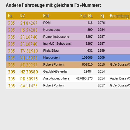
Andere Fahrzeuge mit gleichem Fz.-Nummer:
Nr.
KZ
Bhf.
Fab.-Nr.
Bj.
Bemerkung
305
SN 84267
FOM
416
1976
305
HS 54288
Norgesbuss
890
1984
305
SR 16740
Romeriksbussene
3297
1987
305
SR 16740
Ing M.O. Schøyens
3297
1987
305
TV 51910
Firda Billag
631
1989
305
VH 13938
Klæburuten
102068
2009
305
AE 29257
Robert Ponton
902510
2010
Go'e Bussa A
305
HZ 30380
Gauldal-Østerdal
19404
2014
305
PD 50975
Aust-Agder, others
417695 173
2014
Agder Buss A
305
GA 11475
Robert Ponton
2017
Go'e Bussa A