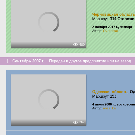
Черновицкая область
Маршрут
314 Сторожи
2 ноября 2017 г., четверг
Автор:
Overdose
400
↑
Сентябрь 2007 г.
Передан в другое предприятие или на завод
Одесская область
,
Од
Маршрут
153
4 июня 2006 г., воскресен
Автор:
ariss_ka
267