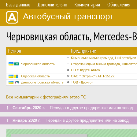
База данных
Дополнительно
Комментарии
Обновления
Автобусный транспорт
Черновицкая область, Mercedes-
Регион
Предприятие
Кіцманська міська громада, інші автобуси
Черновицкая область
Сторожинецька міська громада, інші авто
ПП «Підгір'я-Авто»
Одесская область
ОАО "Югтранс" (АТП-15127)
Днепропетровская область
ТОВ «Дронго»
Все комментарии к фотографиям этого ТС
↑
Сентябрь 2020 г.
Передан в другое предприятие или на завод
↑
Январь 2020 г.
Передан в другое предприятие или на завод