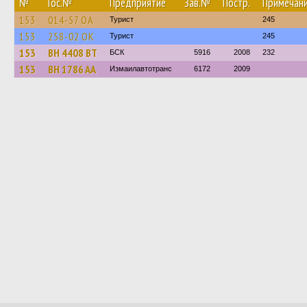
№
Гос.№
Предприятие
Зав.№
Постр.
Примечан
153
014-57 ОА
Турист
245
153
258-02 ОК
Турист
245
153
BH 4408 BT
БСК
5916
2008
232
153
BH 1786 AA
Измаилавтотранс
6172
2009