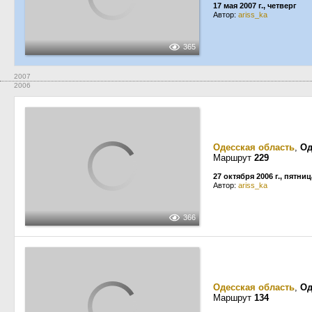
17 мая 2007 г., четверг
Автор:
ariss_ka
365
2007
2006
Одесская область
,
Од
Маршрут
229
27 октября 2006 г., пятниц
Автор:
ariss_ka
366
Одесская область
,
Од
Маршрут
134