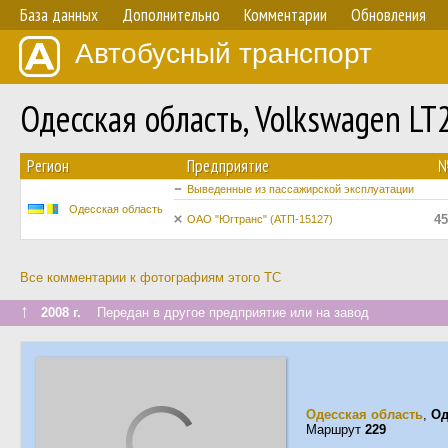
База данных
Дополнительно
Комментарии
Обновления
Автобусный транспорт
Одесская область, Volkswagen L
Регион
Предприятие
Выведенные из пассажирской эксплуатации
Одесская область
45
ОАО "Югтранс" (АТП-15127)
Все комментарии к фотографиям этого ТС
↑
2008 г.
Передан в другое предприятие или на завод
Одесская область
,
Од
Маршрут
229