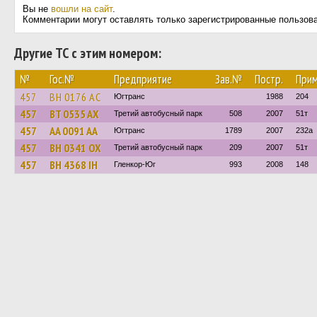
Вы не
вошли на сайт
.
Комментарии могут оставлять только зарегистрированные пользов
Другие ТС с этим номером:
№
Гос.№
Предприятие
Зав.№
Постр.
Прим
457
BH 0176 AC
Югтранс
1988
204
457
BT 0535 AX
Третий автобусный парк
508
2007
51т
457
AA 0091 AA
Югтранс
1789
2007
232а
457
BH 0341 OX
Третий автобусный парк
209
2007
51т
457
BH 4368 IH
Гленкор-Юг
993
2008
148