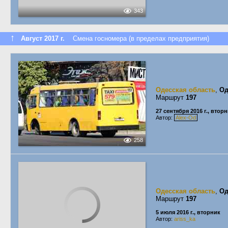
343
↑
Август 2017 г.
Смена госномера (в пределах предприятия)
Одесская область
,
Од
Маршрут
197
27 сентября 2016 г., втор
Автор:
Alex-Od
258
Одесская область
,
Од
Маршрут
197
5 июля 2016 г., вторник
Автор:
ariss_ka