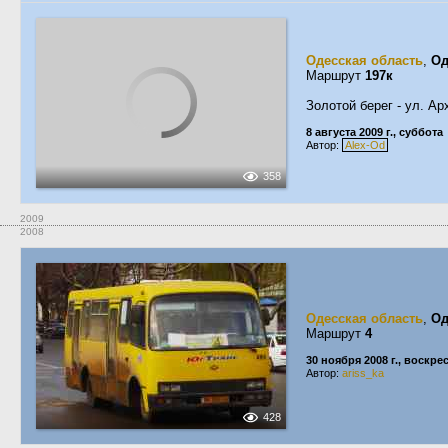
Одесская область
,
Од
Маршрут
197к
Золотой берег - ул. Ар
8 августа 2009 г., суббота
Автор:
Alex-Od
358
2009
2008
Одесская область
,
Од
Маршрут
4
30 ноября 2008 г., воскре
Автор:
ariss_ka
428