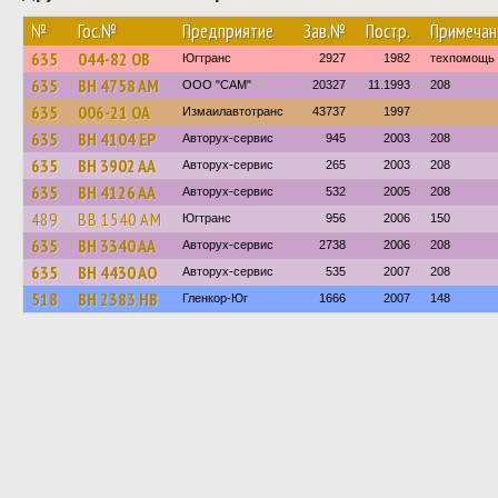
№
Гос.№
Предприятие
Зав.№
Постр.
Примечан
635
044-82 ОВ
Югтранс
2927
1982
техпомощь
635
BH 4758 AM
ООО "САМ"
20327
11.1993
208
635
006-21 ОА
Измаилавтотранс
43737
1997
635
BH 4104 EP
Авторух-сервис
945
2003
208
635
BH 3902 AA
Авторух-сервис
265
2003
208
635
BH 4126 AA
Авторух-сервис
532
2005
208
489
BB 1540 AM
Югтранс
956
2006
150
635
BH 3340 AA
Авторух-сервис
2738
2006
208
635
BH 4430 AO
Авторух-сервис
535
2007
208
518
BH 2383 HB
Гленкор-Юг
1666
2007
148