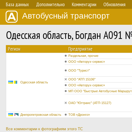
База данных
Дополнительно
Комментарии
Обновления
Автобусный транспорт
Одесская область, Богдан А091 
Регион
Предприятие
Раздельная, прочие
ООО «Авторух-сервис»
ООО "Турист"
ООО "АТП 15106"
Одесская область
ООО «Авторух-сервис»
МП ООО "Быстрые Автобусные Маршрут
ОАО "Югтранс" (АТП-15127)
Днепропетровская область
ТОВ «Дронго»
Все комментарии к фотографиям этого ТС