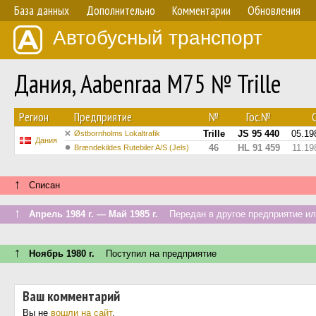
База данных
Дополнительно
Комментарии
Обновления
Автобусный транспорт
Дания, Aabenraa M75 № Trille
Регион
Предприятие
№
Гос.№
С
Trille
JS 95 440
05.19
Østbornholms Lokaltrafik
Дания
46
HL 91 459
11.19
Brændekildes Rutebiler A/S (Jels)
↑
Списан
↑
Апрель 1984 г. — Май 1985 г.
Передан в другое предприятие ил
↑
Ноябрь 1980 г.
Поступил на предприятие
Ваш комментарий
Вы не
вошли на сайт
.