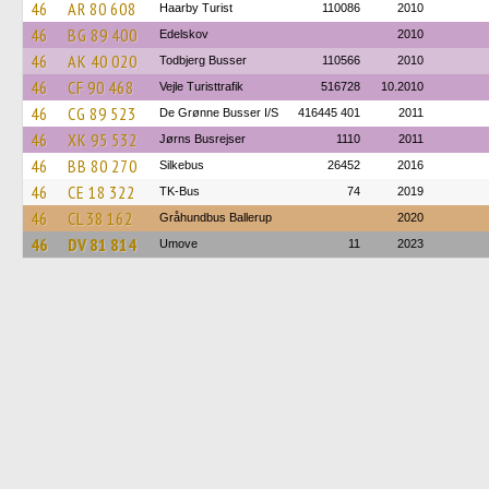
46
AR 80 608
Haarby Turist
110086
2010
46
BG 89 400
Edelskov
2010
46
AK 40 020
Todbjerg Busser
110566
2010
46
CF 90 468
Vejle Turisttrafik
516728
10.2010
46
CG 89 523
De Grønne Busser I/S
416445 401
2011
46
XK 95 532
Jørns Busrejser
1110
2011
46
BB 80 270
Silkebus
26452
2016
46
CE 18 322
TK-Bus
74
2019
46
CL 38 162
Gråhundbus Ballerup
2020
46
DV 81 814
Umove
11
2023