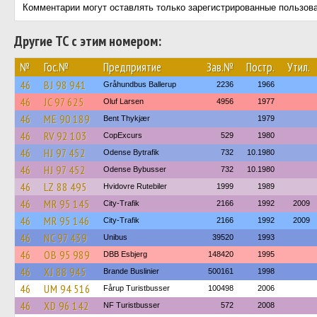
Комментарии могут оставлять только зарегистрированные пользов
Другие ТС с этим номером:
№
Гос.№
Предприятие
Зав.№
Постр.
Утил.
46
BJ 98 941
Gråhundbus Ballerup
2236
1966
46
JC 97 625
Oluf Larsen
4956
1977
46
ME 90 189
Bent Thykjær
1979
46
RV 92 103
CopExcurs
529
1980
46
HJ 97 452
Odense Bytrafik
732
10.1980
46
HJ 97 452
Odense Bybusser
732
10.1980
46
LZ 88 495
Hvidovre Rutebiler
1999
1989
46
MR 95 145
City-Trafik
2166
1992
2009
46
MR 95 146
City-Trafik
2166
1992
2009
46
NC 97 439
Unibus
39520
1993
46
OB 95 989
DBB Esbjerg
148420
1995
46
XJ 88 945
Brande Buslinier
500161
1998
46
UM 94 516
Fårup Turistbusser
100498
2006
46
XD 96 142
NF Turistbusser
572
2008