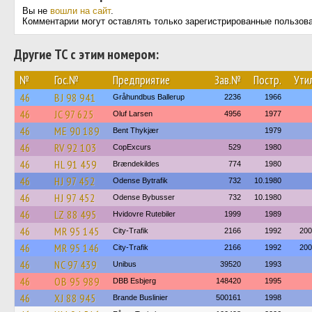
Вы не
вошли на сайт
.
Комментарии могут оставлять только зарегистрированные пользов
Другие ТС с этим номером:
№
Гос.№
Предприятие
Зав.№
Постр.
Утил
46
BJ 98 941
Gråhundbus Ballerup
2236
1966
46
JC 97 625
Oluf Larsen
4956
1977
46
ME 90 189
Bent Thykjær
1979
46
RV 92 103
CopExcurs
529
1980
46
HL 91 459
Brændekildes
774
1980
46
HJ 97 452
Odense Bytrafik
732
10.1980
46
HJ 97 452
Odense Bybusser
732
10.1980
46
LZ 88 495
Hvidovre Rutebiler
1999
1989
46
MR 95 145
City-Trafik
2166
1992
200
46
MR 95 146
City-Trafik
2166
1992
200
46
NC 97 439
Unibus
39520
1993
46
OB 95 989
DBB Esbjerg
148420
1995
46
XJ 88 945
Brande Buslinier
500161
1998