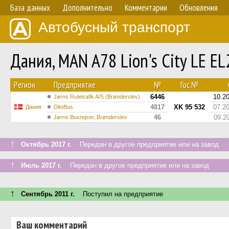
База данных
Дополнительно
Комментарии
Обновления
Автобусный транспорт
Дания, MAN A78 Lion's City LE E
Регион
Предприятие
№
Гос.№
6446
10.2
Jørns Rutetrafik A/S (Brønderslev)
4817
XK 95 532
07.2
Дания
DitoBus
46
09.2
Jørns Busrejser, Brønderslev
↑
Октябрь 2017 г.
Передан в другое предприятие или на завод
↑
Июль 2017 г.
Передан в другое предприятие или на завод
↑
Сентябрь 2011 г.
Поступил на предприятие
Ваш комментарий