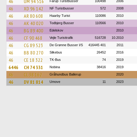
46
UM 94 516
Fårup Turistbusser
100498
2006
46
XD 96 142
NF Turistbusser
572
2008
46
AR 80 608
Haarby Turist
110086
2010
46
AK 40 020
Todbjerg Busser
110566
2010
46
BG 89 400
Edelskov
2010
46
CF 90 468
Vejle Turisttrafik
516728
10.2010
46
CG 89 523
De Grønne Busser I/S
416445 401
2011
46
BB 80 270
Silkebus
26452
2016
46
CE 18 322
TK-Bus
74
2019
6446
CH 74 331
Nobina
38416
2019
46
CL 38 162
Gråhundbus Ballerup
2020
46
DV 81 814
Umove
11
2023