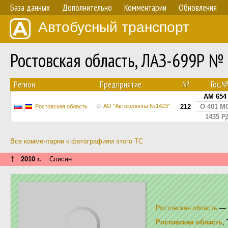
База данных
Дополнительно
Комментарии
Обновления
Автобусный транспорт
Ростовская область, ЛАЗ-699Р №
Регион
Предприятие
№
Гос.
АМ 654
АО "Автоколонна №1423"
212
О 401 М
Ростовская область
1435 Р
Все комментарии к фотографиям этого ТС
↑
2010 г.
Списан
Ростовская область
—
Ростовская область
,