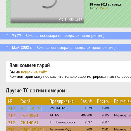
18 мая 2011 г., среда
Автор:
Wetal
3
1667
↑
????
Смена госномера (в пределах предприятия)
↑
Май 2002 г.
Смена госномера (в пределах предприятия)
Ваш комментарий
Вы не
вошли на сайт
.
Комментарии могут оставлять только зарегистрированные пользов
Другие ТС с этим номером:
№
Гос.№
Предприятие
Зав.№
Постр.
Примеча
212
Н 703 КС 61
РМПАТП-1
1673
1989
212
СА 698 61
АТП-5
407906
2005
Маршрут 9
212
СН 140 61
ТК Новочеркасск
2597
2007
212
В 504 ХУ 161
Автолайн РнД
209
2011
Маршрут 8