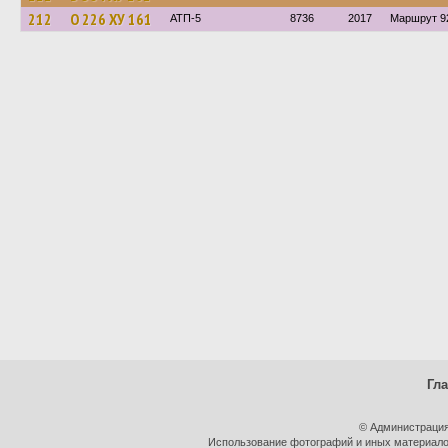
212
О 226 ХУ 161
АТП-5
8736
2017
Маршрут 92
Гл
© Администрация
Использование фотографий и иных материалов