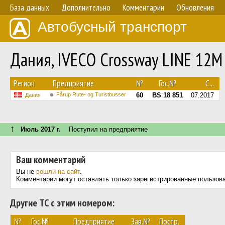
База данных
Дополнительно
Комментарии
Обновления
Автобусный транспорт
Дания, IVECO Crossway LINE 12
Регион
Предприятие
№
Гос.№
С...
Fårup Rute- og Turistbusser
60
BS 18 851
07.2017
Дания
↑
Июль 2017 г.
Поступил на предприятие
Ваш комментарий
Вы не
вошли на сайт
.
Комментарии могут оставлять только зарегистрированные пользов
Другие ТС с этим номером:
№
Гос.№
Предприятие
Зав.№
Постр.