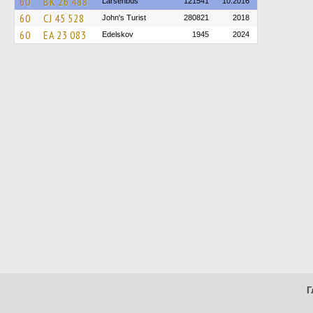
60
BK 26 488
Larsenbus
121541
10.2016
60
CJ 45 528
John's Turist
280821
2018
60
EA 23 083
Edelskov
1945
2024
Г