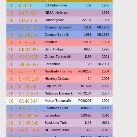
60
K 8060
KS København
102
1936
60
KA 78 069
NESA, Hellerup
1963
60
JH 91 560
Søndergaard
32197
1983
60
LX 94 904
Odense Bybusser
1981
08.1989
60
LX 94 904
Odense Bytrafik
1981
08.1989
60
PE 97 266
Taxabus
33011
1991
60
OK 94 994
Bent Thykjær
6666
1996
60
VU 90 905
Ørslev Turisttrafik
1186
2001
60
TB 95 037
Larsenbus
28
10.2001
60
AY 17 709
Nordtrafik Hjørring
P040258
2004
60
UM 96 143
Hjørring Citybus
14
2006
60
UL 90 590
CopExcurs
101524
2006
60
XK 91 633
Nettbuss Danmark
P072164
2007
60
CA 40 847
Morsø Turisttrafik
P090207
2009
60
BB 80 135
Folmanns Buss
108660
2009
60
BG 94 966
Larsenbus
110595
2010
60
XK 95 540
Solsidens Turist
1126
2011
60
CW 95 284
NF Turistbusser
1366
2012