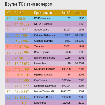
Другие ТС с этим номером:
№
Гос.№
Предприятие
Зав.№
Постр.
60
K 8060
KS København
102
1936
60
KA 78 069
NESA, Hellerup
1963
60
JH 91 560
Søndergaard
32197
1983
60
LX 94 904
Odense Bybusser
1981
08.1989
60
LX 94 904
Odense Bytrafik
1981
08.1989
60
PE 97 266
Taxabus
33011
1991
60
OK 94 994
Bent Thykjær
6666
1996
60
VU 90 905
Ørslev Turisttrafik
1186
2001
60
TB 95 037
Larsenbus
28
10.2001
60
AY 17 709
Nordtrafik Hjørring
P040258
2004
60
UM 96 143
Hjørring Citybus
14
2006
60
UL 90 590
CopExcurs
101524
2006
60
XK 91 633
Nettbuss Danmark
P072164
2007
60
CA 40 847
Morsø Turisttrafik
P090207
2009
60
BB 80 135
Folmanns Buss
108660
2009
60
BG 94 966
Larsenbus
110595
2010