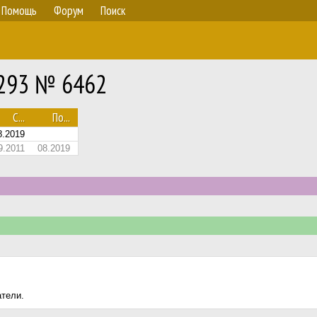
Помощь
Форум
Поиск
L293 № 6462
С...
По...
8.2019
9.2011
08.2019
атели.