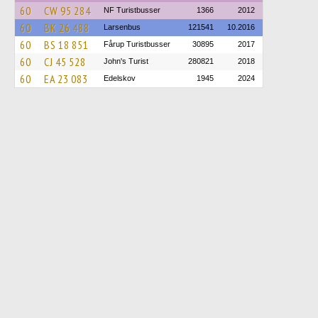
60
CW 95 284
NF Turistbusser
1366
2012
60
BK 26 488
Larsenbus
121541
10.2016
60
BS 18 851
Fårup Turistbusser
30895
2017
60
CJ 45 528
John's Turist
280821
2018
60
EA 23 083
Edelskov
1945
2024