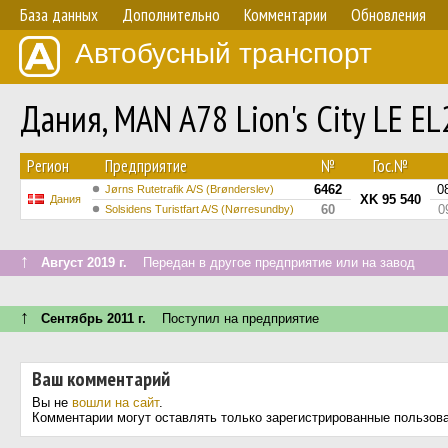
База данных
Дополнительно
Комментарии
Обновления
Автобусный транспорт
Дания, MAN A78 Lion's City LE E
Регион
Предприятие
№
Гос.№
6462
0
Jørns Rutetrafik A/S (Brønderslev)
XK 95 540
Дания
60
0
Solsidens Turistfart A/S (Nørresundby)
↑
Август 2019 г.
Передан в другое предприятие или на завод
↑
Сентябрь 2011 г.
Поступил на предприятие
Ваш комментарий
Вы не
вошли на сайт
.
Комментарии могут оставлять только зарегистрированные пользов