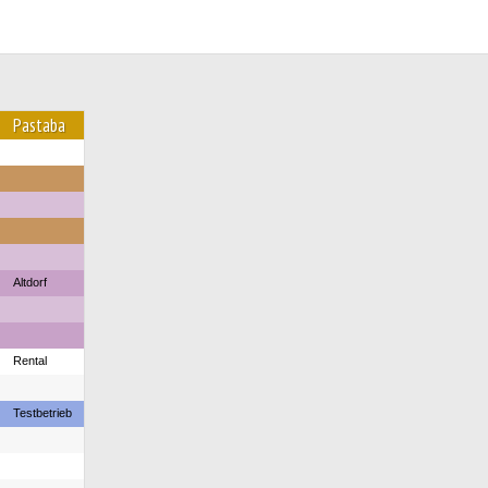
Pastaba
Altdorf
Rental
Testbetrieb