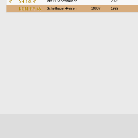
41
SH 38041
VBSH Schaffhausen
2025
NOM-PY 46
Scheithauer-Reisen
19837
1992