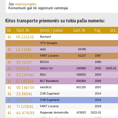
Jūs
neprisijungėte
.
Komentuoti gali tik registruoti vartotojai.
Kitos transporto priemonės su tokiu pačiu numeriu:
Nr.
Valst. Nr.
Įmonė / parkas
Gam. Nr.
Pag.
Util.
41
FR 221620
Buchard
41
VD 197570
VTS Voyages
41
LU 15041
AAG
34788
41
TI 173541
FART Locarno
51137
1987
41
SO 21107
BOGG
1990
41
UR 9141
AAGU Uri
100980
2002
2025-01
41
SO 143441
BSU
106092
2004
41
BL 180388
BLT Baselland
600384
2006
41
VD 146539
interBUS
601335
2007
41
ZG 88041
ZVB Zugerland
2014
41
ZG 88041
ZVB Zugerland
2014
41
TI 323841
FART Locarno
2018
41
AG 479188
Regionale VerkehrsBe
423833
2022-01