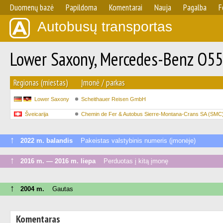
Duomenų bazė
Papildoma
Komentarai
Nauja
Pagalba
F
Autobusų transportas
Lower Saxony, Mercedes-Benz O55
Regionas (miestas)
Įmonė / parkas
Lower Saxony
Scheithauer Reisen GmbH
Šveicarija
Chemin de Fer & Autobus Sierre-Montana-Crans SA (SMC
↑
2022 m. balandis
Pakeistas valstybinis numeris (įmonėje)
↑
2016 m. — 2016 m. liepa
Perduotas į kitą įmonę
↑
2004 m.
Gautas
Komentaras