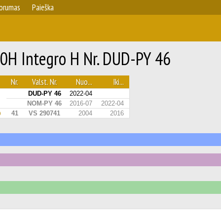
orumas
Paieška
0H Integro H Nr. DUD-PY 46
Nr.
Valst. Nr.
Nuo...
Iki...
DUD-PY 46
2022-04
NOM-PY 46
2016-07
2022-04
41
VS 290741
2004
2016
)