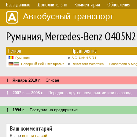
База данных
Дополнительно
Комментарии
Обновления
Автобусный транспорт
Румыния, Mercedes-Benz O405N
Регион
Предприятие
Румыния
S.C. Unistil S.R.L.
Северный Рейн-Вестфалия
ReiseStern Westfalen — Hausemann & Ma
↑
Январь 2010 г.
Списан
↑
2007 г. — 2008 г.
Передан в другое предприятие или на завод
↑
1994 г.
Поступил на предприятие
Ваш комментарий
Вы не
вошли на сайт
.