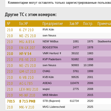
Комментарии могут оставлять только зарегистрированные пользов
Другие ТС с этим номером:
№
Гос.№
Предприятие
Зав.№
Постр.
Примеча
210
K-ZY 210
RVK Köln
210
NE-ZS 210
swn Neuss
210
MG-A 854
NEW' MöBus
1081
1975
Stadtwerk
210
EN-LX 207
BOGESTRA
2477
1978
210
HF-V 54
VMR Herford ✝
39102
1983
210
PB-VE 210
KVP Paderborn
91682
1998
210
NE-ZS 210
swn Neuss
90993
10.1998
210
GM-LT 210
OVAG
3761
1999
210
K-VB 210
KVB Köln
99535
2001
210
AC-L 785
ASEAG
110479
2006
210
LEV-WU 210
wupsi
2775
2008
210
MI-NF 210
MKB Minden
2015
7013
B 713 PMB
STB (Bujoreni)
612734
2020
210
MK-V 210
MVG Lüdenscheid
2025