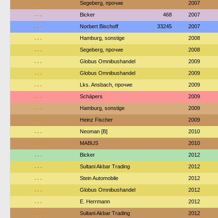
---
Segeberg, прочие
2007
---
Bicker
468
2007
---
Norbert Bischoff
33245
2007
---
Hamburg, sonstige
2008
---
Segeberg, прочие
2008
---
Globus Omnibushandel
2009
---
Globus Omnibushandel
2009
---
Lks. Ansbach, прочие
2009
---
Schäpers
2009
---
Hamburg, sonstige
2009
---
Heinz Fischer
2009
---
Neoman [B]
2010
---
MABUS
2010
---
Bicker
2012
---
Sultani Akbar Trading
2012
---
Stein Automobile
2012
---
Globus Omnibushandel
2012
---
E. Herrmann
2012
---
Sultani Akbar Trading
2012