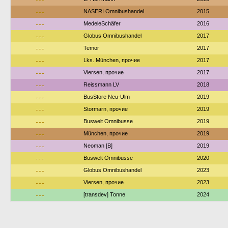
---
NASERI Omnibushandel
2015
---
MedeleSchäfer
2016
---
Globus Omnibushandel
2017
---
Temor
2017
---
Lks. München, прочие
2017
---
Viersen, прочие
2017
---
Reissmann LV
2018
---
BusStore Neu-Ulm
2019
---
Stormarn, прочие
2019
---
Buswelt Omnibusse
2019
---
München, прочие
2019
---
Neoman [B]
2019
---
Buswelt Omnibusse
2020
---
Globus Omnibushandel
2023
---
Viersen, прочие
2023
---
[transdev] Tonne
2024