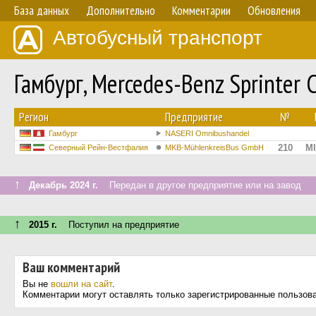
База данных
Дополнительно
Комментарии
Обновления
Автобусный транспорт
Гамбург, Mercedes-Benz Sprinter C
Регион
Предприятие
№
Гамбург
NASERI Omnibushandel
210
MI
Северный Рейн-Вестфалия
MKB-MühlenkreisBus GmbH
↑
Декабрь 2024 г.
Передан в другое предприятие или на завод
↑
2015 г.
Поступил на предприятие
Ваш комментарий
Вы не
вошли на сайт
.
Комментарии могут оставлять только зарегистрированные пользов