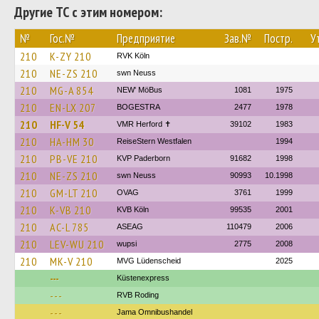
Другие ТС с этим номером:
№
Гос.№
Предприятие
Зав.№
Постр.
У
210
K-ZY 210
RVK Köln
210
NE-ZS 210
swn Neuss
210
MG-A 854
NEW' MöBus
1081
1975
210
EN-LX 207
BOGESTRA
2477
1978
210
HF-V 54
VMR Herford ✝
39102
1983
210
HA-HM 30
ReiseStern Westfalen
1994
210
PB-VE 210
KVP Paderborn
91682
1998
210
NE-ZS 210
swn Neuss
90993
10.1998
210
GM-LT 210
OVAG
3761
1999
210
K-VB 210
KVB Köln
99535
2001
210
AC-L 785
ASEAG
110479
2006
210
LEV-WU 210
wupsi
2775
2008
210
MK-V 210
MVG Lüdenscheid
2025
---
Küstenexpress
---
RVB Roding
---
Jama Omnibushandel