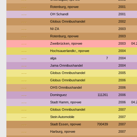
---
Rotenburg, прочие
2001
---
OH Schandl
2001
---
Globus Omnibushandel
2002
---
NI-ZA
2003
---
Rotenburg, прочие
2003
---
Zweibrücken, прочие
2003
04.
---
Hochsauerlandkr., прочие
2004
---
alga
7
2004
---
Jama Omnibushandel
2004
---
Globus Omnibushandel
2005
---
Globus Omnibushandel
2006
---
OHS Omnibushandel
2006
---
Dominguez
111261
2006
---
Stadt Hamm, прочие
2006
04.
---
Globus Omnibushandel
2007
---
Stein Automobile
2007
---
Stadt Essen, прочие
700439
2007
---
Harburg, прочие
2007