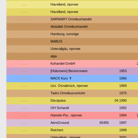
---
Havelland, прочие
---
Havelland, прочие
---
SARWARY Omnibushandel
---
Abdullah Omnibushandel
---
Hamburg, sonstige
---
MABUS
---
Unterallgäu, прочие
---
alga
---
Kohandel GmbH
---
[Hülsmann] Beckermann
1953
---
MACK Kurz ✝
1966
---
Lks. Osnabrück, прочие
1969
---
Tadro Omnibusverkehr
1975
---
Discipulus
04.1990
---
OH Schandl
1992
---
Hameln-Pyr., прочие
1994
---
AeroGround
65455
1997
---
Reichert
1999
---
Unterallgäu, прочие
2001