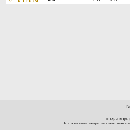
78
DEL-BU 780
Delbus
1833
2020
Г
© Администрац
Использование фотографий и иных материало