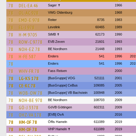
78
DEL-EA 46
Sager ✝
1966
78
OL-AC 928
VWG Oldenburg
1968
78
EMD-E 978
Reiter
8735
1983
78
EL-J 978
Levelink
60465
1989
78
H-M 9705
StMB ✝
62173
1990
78
ROW-C 9778
EVB Zeven
21601
1993
78
NOH-EZ 78
BE Nordhorn
21448
1993
78
H-FE 587
Enders
541
1996
201
78
Enders
541
1996
201
78
WHV-FR 78
Fass Reisen
2000
78
LG-KS 178
[BusGruppe] VOG
521111
2001
78
CE-KC 78
[BusGruppe] CeBus
109085
2005
78
WOB-OW 78
[BusGruppe] VB Bachstein
100948
2006
78
NOH-BE 978
BE Nordhorn
108703
2009
78
GÖ-J 3378
GöVB Göttingen
602311
2009
78
OHZ-VA 178
[EVB] OvA
2016
78
HM-OF 78
Öffis Hameln
611089
2019
78
HM-OF 78
VHP Hameln ✝
611089
2019