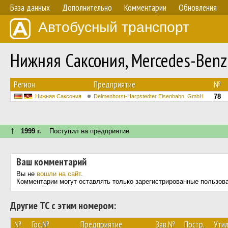
База данных
Дополнительно
Комментарии
Обновления
Автобусный транспорт
Нижняя Саксония, Mercedes-Benz
Регион
Предприятие
№
78
Нижняя Саксония
Delmenhorst-Harpstedter Eisenbahn, GmbH
↑
1999 г.
Поступил на предприятие
Ваш комментарий
Вы не
вошли на сайт
.
Комментарии могут оставлять только зарегистрированные пользов
Другие ТС с этим номером:
№
Гос.№
Предприятие
Зав.№
Постр.
Утил