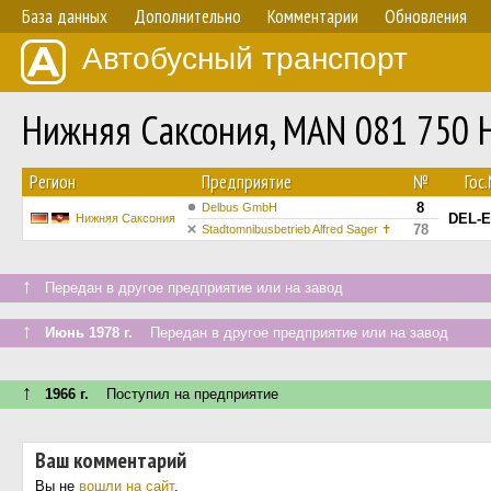
База данных
Дополнительно
Комментарии
Обновления
Автобусный транспорт
Нижняя Саксония, MAN 081 750 
Регион
Предприятие
№
Гос
8
Delbus GmbH
DEL-E
Нижняя Саксония
78
Stadtomnibusbetrieb Alfred Sager ✝
↑
Передан в другое предприятие или на завод
↑
Июнь 1978 г.
Передан в другое предприятие или на завод
↑
1966 г.
Поступил на предприятие
Ваш комментарий
Вы не
вошли на сайт
.