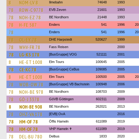
8
NOM-LV 8
Ilmebahn
74648
1993
78
ROW-C 9778
EVB Zeven
21601
1993
78
NOH-EZ 78
BE Nordhorn
21448
1993
78
H-FE 587
Enders
541
1996
20
78
Enders
541
1996
20
78
OL-EY 78
DHE Harpstedt
520627
1999
78
WHV-FR 78
Fass Reisen
2000
78
LG-KS 178
[BusGruppe] VOG
521111
2001
8
HE-ET 1008
Elm Tours
100645
2005
78
CE-KC 78
[BusGruppe] CeBus
109085
2005
8
HE-ET 1008
Elm Tours
100500
2005
20
78
WOB-OW 78
[BusGruppe] VB Bachstein
100948
2006
78
NOH-BE 978
BE Nordhorn
108703
2009
78
GÖ-J 3378
GöVB Göttingen
602311
2009
8
NOH-BE 908
BE Nordhorn
262021
2013
78
OHZ-VA 178
[EVB] OvA
2016
78
HM-OF 78
Öffis Hameln
611089
2019
78
HM-OF 78
VHP Hameln ✝
611089
2019
78
DEL-BU 780
Delbus
1833
2020