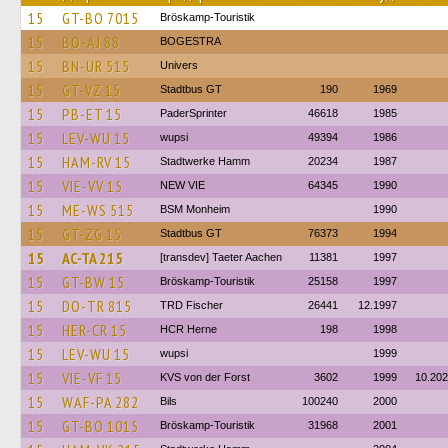
15
GT-BO 7015
Bröskamp-Touristik
15
BO-AJ 88
BOGESTRA
15
BN-UR 515
Univers
15
GT-VZ 15
Stadtbus GT
190
1969
15
PB-ET 15
PaderSprinter
46618
1985
15
LEV-WU 15
wupsi
49394
1986
15
HAM-RV 15
Stadtwerke Hamm
20234
1987
15
VIE-VV 15
NEW VIE
64345
1990
15
ME-WS 515
BSM Monheim
1990
15
GT-ZG 15
Stadtbus GT
76373
1994
15
AC-TA 215
[transdev] Taeter Aachen
11381
1997
15
GT-BW 15
Bröskamp-Touristik
25158
1997
15
DO-TR 815
TRD Fischer
26441
12.1997
15
HER-CR 15
HCR Herne
198
1998
15
LEV-WU 15
wupsi
1999
15
VIE-VF 15
KVS von der Forst
3602
1999
10.20
15
WAF-PA 282
Bils
100240
2000
15
GT-BO 1015
Bröskamp-Touristik
31968
2001