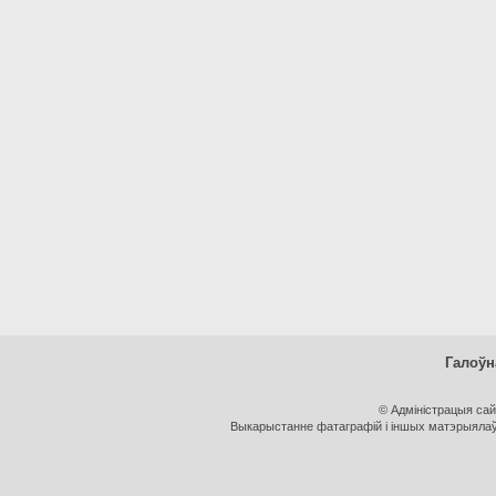
Галоўн
© Адміністрацыя са
Выкарыстанне фатаграфій і іншых матэрыялаў, 