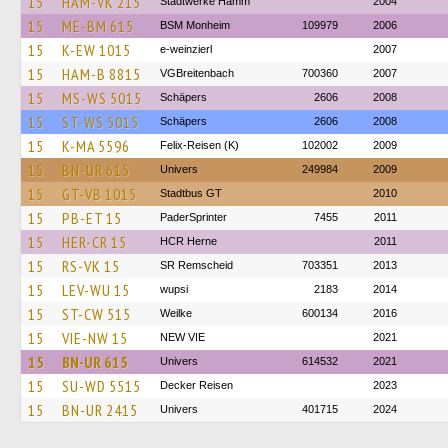
15
HAM-VK 215
Stadtwerke Hamm
2004
15
ME-BM 615
BSM Monheim
109979
2006
15
K-EW 1015
e-weinzierl
2007
15
HAM-B 8815
VGBreitenbach
700360
2007
15
MS-WS 5015
Schäpers
2606
2008
15
ST-WS 5015
Schäpers
2606
2008
15
K-MA 5596
Felix-Reisen (K)
102002
2009
15
BN-UR 615
Univers
249984
2009
15
GT-VB 1015
Stadtbus GT
2010
15
PB-ET 15
PaderSprinter
7455
2011
15
HER-CR 15
HCR Herne
2011
15
RS-VK 15
SR Remscheid
703351
2013
15
LEV-WU 15
wupsi
2183
2014
15
ST-CW 515
Weilke
600134
2016
15
VIE-NW 15
NEW VIE
2021
15
BN-UR 615
Univers
614532
2021
15
SU-WD 5515
Decker Reisen
2023
15
BN-UR 2415
Univers
401715
2024