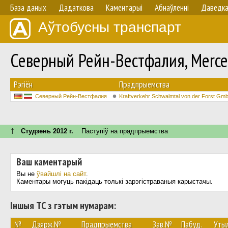
База даных
Дадаткова
Каментарыі
Абнаўленнi
Даведк
Аўтобусны транспарт
Северный Рейн-Вестфалия, Merced
Рэгіён
Прадпрыемства
Северный Рейн-Вестфалия
Kraftverkehr Schwalmtal von der Forst Gm
↑
Студзень 2012 г.
Паступiў на прадпрыемства
Ваш каментарый
Вы не
ўвайшлі на сайт
.
Каментары могуць пакідаць толькі зарэгістраваныя карыстачы.
Іншыя ТС з гэтым нумарам:
№
Дзярж.№
Прадпрыемства
Зав.№
Пабуд.
Утыл