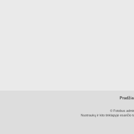
Pradžia
© Fotobus admini
Nuotraukų ir kito tinklapyje esančio t