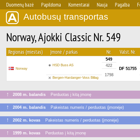
Duomenų bazė
Papildoma
Komentarai
Nauja
Pagalba
F
Autobusų transportas
Norway, Ajokki Classic Nr. 549
Regionas (miestas)
Įmonė / parkas
Nr.
Valst. Nr.
549
HSD Buss AS
422
DF 51755
Norway
1798
Bergen-Hardanger-Voss Billag
↑
2008 m. balandis
Perduotas į kitą įmonę
↑
2004 m. balandis
Pakeistas numeris / perduotas (įmonėje)
↑
2002 m. kovas
Pakeistas numeris / perduotas (įmonėje)
↑
1999 m. kovas
Perduotas į kitą įmonę