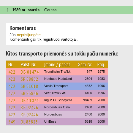
↑
1989 m. sausis
Gautas
Komentaras
Jūs
neprisijungėte
.
Komentuoti gali tik registruoti vartotojai.
Kitos transporto priemonės su tokiu pačiu numeriu:
Nr.
Valst. Nr.
Įmonė / parkas
Gam. Nr.
Pag.
422
DB 81474
Trondheim Trafikk
647
1975
422
SP 58862
Nettbuss Hadeland
2604
1983
422
SR 81018
Veolia Transport
4372
1996
422
SR 83846
Vest Trafikk AS
4400
1996
422
DK 11073
Ing M.O. Schøyens
98409
2000
422
KF 92426
Norgesbuss Oslo
2480
2000
422
KF 92426
Norgesbuss
2480
2000
549
DL 85825
UniBuss
5518
2008