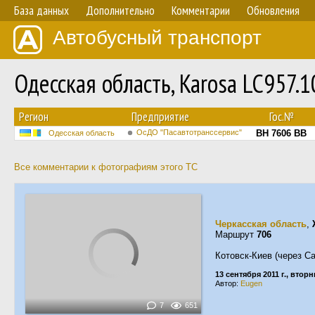
База данных
Дополнительно
Комментарии
Обновления
Автобусный транспорт
Одесская область, Karosa LC957
Регион
Предприятие
Гос.№
ОсДО "Пасавтотранссервис"
BH 7606 BB
Одесская область
Все комментарии к фотографиям этого ТС
Черкасская область
,
Маршрут
706
Котовск-Киев (через Са
13 сентября 2011 г., втор
Автор:
Eugen
7
651