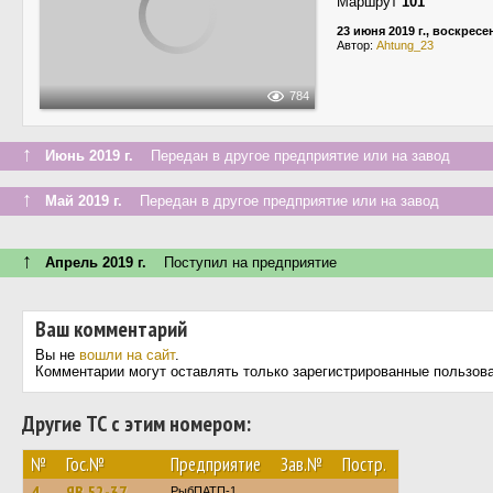
Маршрут
101
23 июня 2019 г., воскресе
Автор:
Ahtung_23
784
↑
Июнь 2019 г.
Передан в другое предприятие или на завод
↑
Май 2019 г.
Передан в другое предприятие или на завод
↑
Апрель 2019 г.
Поступил на предприятие
Ваш комментарий
Вы не
вошли на сайт
.
Комментарии могут оставлять только зарегистрированные пользов
Другие ТС с этим номером:
№
Гос.№
Предприятие
Зав.№
Постр.
4
ЯВ 52-37
РыбПАТП-1