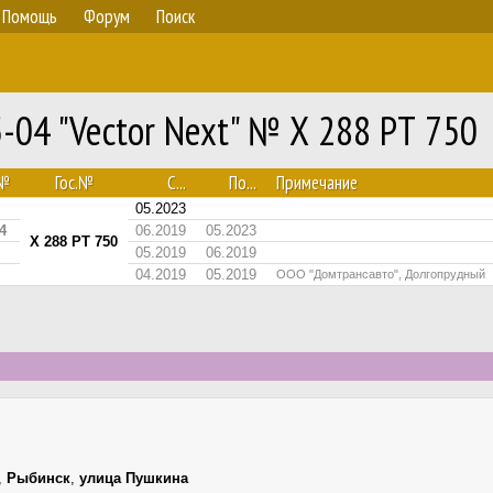
Помощь
Форум
Поиск
-04 "Vector Next" № Х 288 РТ 750
№
Гос.№
С...
По...
Примечание
05.2023
4
06.2019
05.2023
Х 288 РТ 750
05.2019
06.2019
04.2019
05.2019
ООО "Домтрансавто", Долгопрудный
,
Рыбинск
,
улица Пушкина