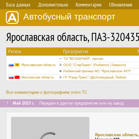
База данных
Дополнительно
Комментарии
Обновления
Автобусный транспорт
Ярославская область, ПАЗ-320435
Регион
Предприятие
ТХ "ВОЗНИЧИЙ", прочие
Ярославская область
ООО "СтарТранс" (Рыбинск) (Закрыто)
Рыбинский филиал АО "Ярославское АТП"
Московская область
ГК "Ранд-Транс" (Долгопрудный, Лобня)
Все комментарии к фотографиям этого ТС
↑
Май 2023 г.
Передан в другое предприятие или на завод
Ярославская область