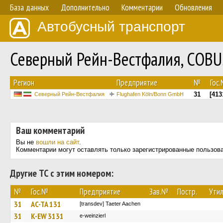
База данных
Дополнительно
Комментарии
Обновления
Автобусный транспорт
Северный Рейн-Вестфалия, COB
Регион
Предприятие
№
Гос
31
[413
Северный Рейн-Вестфалия
Flughafen Köln/Bonn GmbH
Ваш комментарий
Вы не
вошли на сайт
.
Комментарии могут оставлять только зарегистрированные пользов
Другие ТС с этим номером:
№
Гос.№
Предприятие
Зав.№
Постр.
Утил
31
AC-TA 131
[transdev] Taeter Aachen
31
K-EW 3131
e-weinzierl