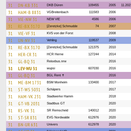
31
DN-KB 331
DKB Düren
109455
2005
11.202
31
HAM-B 8831
VGBreitenbach
111583
2006
31
VIE-NW 31
NEW VIE
4586
2006
31
RE-BX 3170
[Zeretzke] Schmudde
74
2007
31
VIE-VF 31
KVS von der Forst
2008
31
UN-NV 31
Vehling
119537
2009
31
RE-BX 3170
[Zeretzke] Schmudde
121375
2010
31
HER-CR 31
HCR Herne
127244
2014
31
GL-BQ 31
Reisebus.nrw
2016
31
LEV-WU 31
wupsi
607030
2016
31
GL-BQ 31
BGL Rent ✝︎
2016
31
ME-BM 1731
BSM Monheim
133400
2017
31
ST-WS 5031
Schäpers
2017
31
HAM-VK 231
Stadtwerke Hamm
2018
31
GT-VB 2031
Stadtbus GT
2020
31
RS-VK 31
SR Remscheid
140012
2020
31
ST-SR 831
EVG Nordwalde
612976
2020
31
BN-UR 631
Univers
612978
2020