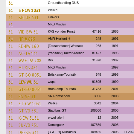
31
Groundhandling DUS
31
ST-CW 1031
Weilke
31
BN-UR 531
Univers
31
MKB Minden
31
VIE-BW 31
KVS von der Forst
47416
1986
31
HF-V 625
VMR Herford ✝
248
1991
31
RE-RW 160
[Tausendfeuer] Wessels
268
1991
31
AC-TA 131
[transdev] Taeter Aachen
81427
1995
31
WAF-PA 208
Bils
31970
1997
31
MI-KB 431
MKB Minden
1997
31
GT-BO 8031
Bröskamp-Touristik
548
1998
31
LEV-WU 31
wupsi
91805
1999
31
GT-BO 8031
Bröskamp-Touristik
31783
2001
31
RS-VK 31
SR Remscheid
3056
2003
31
ST-CW 1031
Weilke
3642
2004
31
GT-VB 531
Stadtbus GT
108500
2005
31
K-EW 3131
e-weinzierl
12
2005
31
SU-VD 731
Dominguez
107559
2005
31
DN-KB 331
[R.A.T.H] Rurtalbus
109455
2005
11.202