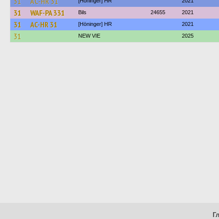
31
AC-HR 31
[Höninger] HR
2021
31
WAF-PA 331
Bils
24655
2021
31
AC-HR 31
[Höninger] HR
2021
31
NEW VIE
2025
Г