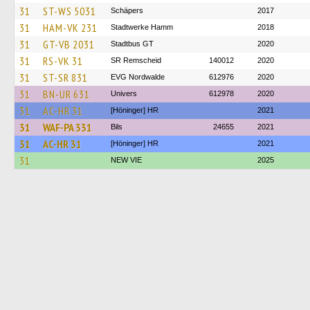
31
ST-WS 5031
Schäpers
2017
31
HAM-VK 231
Stadtwerke Hamm
2018
31
GT-VB 2031
Stadtbus GT
2020
31
RS-VK 31
SR Remscheid
140012
2020
31
ST-SR 831
EVG Nordwalde
612976
2020
31
BN-UR 631
Univers
612978
2020
31
AC-HR 31
[Höninger] HR
2021
31
WAF-PA 331
Bils
24655
2021
31
AC-HR 31
[Höninger] HR
2021
31
NEW VIE
2025