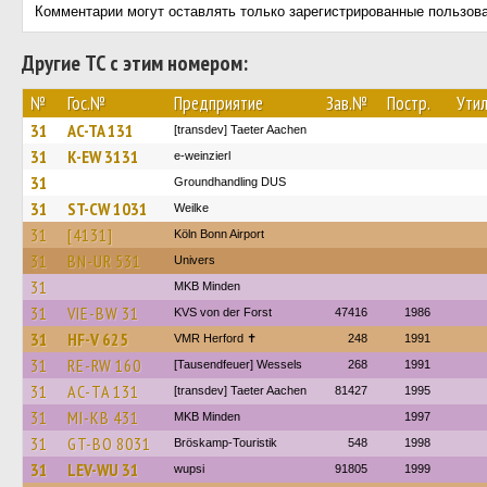
Комментарии могут оставлять только зарегистрированные пользов
Другие ТС с этим номером:
№
Гос.№
Предприятие
Зав.№
Постр.
Утил
31
AC-TA 131
[transdev] Taeter Aachen
31
K-EW 3131
e-weinzierl
31
Groundhandling DUS
31
ST-CW 1031
Weilke
31
[4131]
Köln Bonn Airport
31
BN-UR 531
Univers
31
MKB Minden
31
VIE-BW 31
KVS von der Forst
47416
1986
31
HF-V 625
VMR Herford ✝
248
1991
31
RE-RW 160
[Tausendfeuer] Wessels
268
1991
31
AC-TA 131
[transdev] Taeter Aachen
81427
1995
31
MI-KB 431
MKB Minden
1997
31
GT-BO 8031
Bröskamp-Touristik
548
1998
31
LEV-WU 31
wupsi
91805
1999